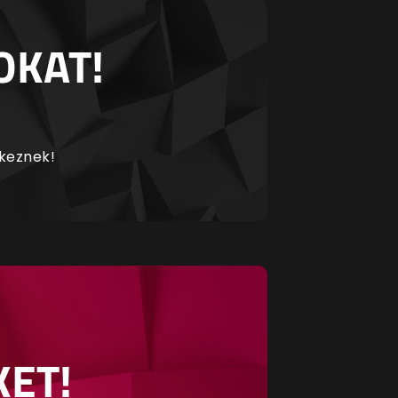
OKAT!
rkeznek!
KET!