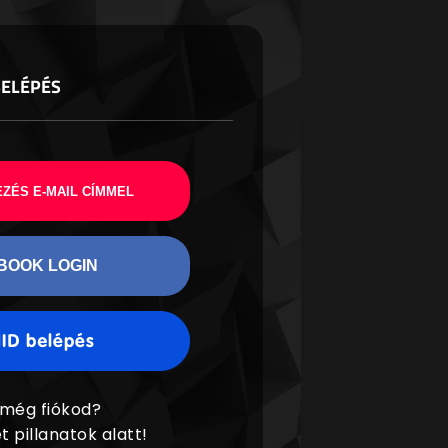
BELÉPÉS
ZÉS E-MAIL CÍMMEL
BOOK LOGIN
 még fiókod?
t pillanatok alatt!