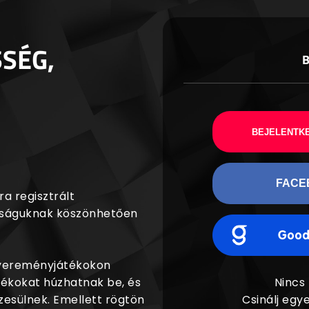
SSÉG,
BEJELENTKE
FACE
a regisztrált
agságuknak köszönhetően
nyereményjátékokon
dékokat húzhatnak be, és
Nincs
esülnek. Emellett rögtön
Csinálj egye