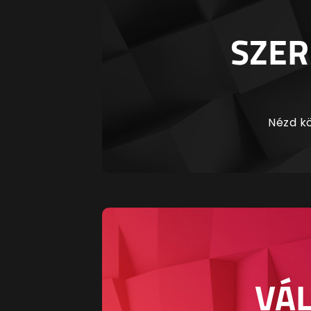
SZER
Nézd kö
VÁL