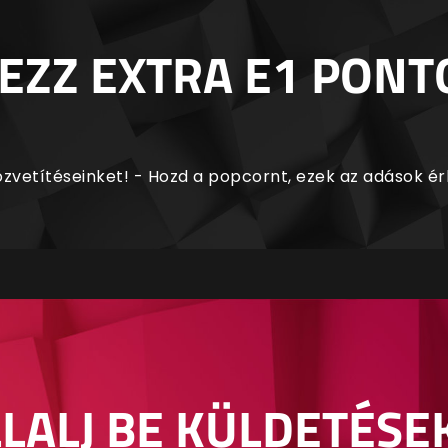
EZZ EXTRA E1 PONT
zvetítéseinket! - Hozd a popcornt, ezek az adások é
LALJ BE KÜLDETÉSE