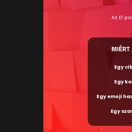
Az E1 po
MIÉRT 
Egy ci
Egy ko
Egy emoji ha
Egy sza