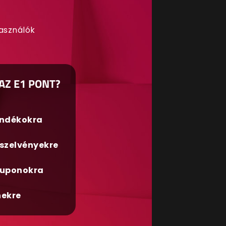
használók
AZ E1 PONT?
ándékokra
szelvényekre
uponokra
nekre