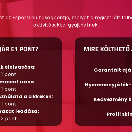
nt az Esport1.hu hűségpontja, melyet a regisztrált fel
aktivitásukkal gyűjthetnek.
JÁR E1 PONT?
MIRE KÖLTHETŐ 
kk elolvasása:
Garantált aj
1 pont
mment írása:
Nyereményjáték-
1 pont
sználata a cikkeken:
Kedvezmény k
1 pont
vazat leadása:
Profil ski
3 pont