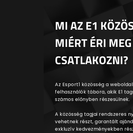
MI AZ E1 KÖZÖ
MIÉRT ÉRI MEG
CSATLAKOZNI?
Az Esport1 közösség a weboldalr
felhasználók tábora, akik E1 t
számos előnyben részesülnek.
A közösség tagjai rendszeres 
vehetnek részt, garantált aján
exkluzív kedvezményekben rész