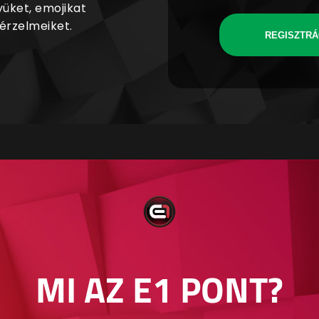
yüket, emojikat
 érzelmeiket.
REGISZTRÁ
MI AZ E1 PONT?