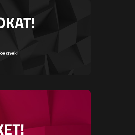
OKAT!
rkeznek!
KET!