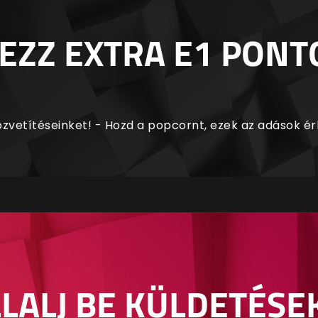
EZZ EXTRA E1 PONT
zvetítéseinket! - Hozd a popcornt, ezek az adások é
LALJ BE KÜLDETÉSE