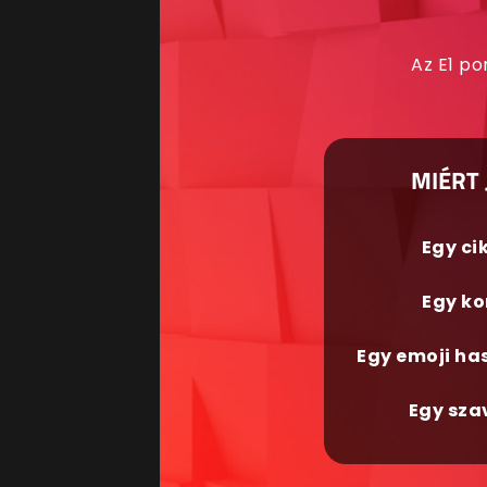
Az E1 po
MIÉRT 
Egy ci
Egy ko
Egy emoji ha
Egy sza