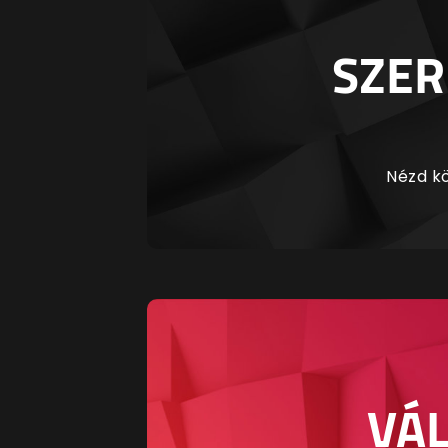
SZER
Nézd kö
VÁL