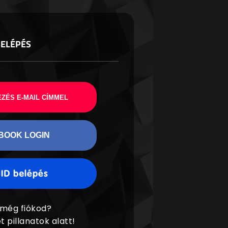
BELÉPÉS
ZÉS E-MAIL CÍMMEL
BOOK LOGIN
 még fiókod?
t pillanatok alatt!