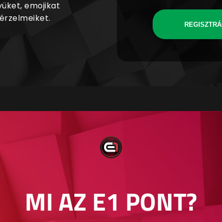
yüket, emojikat
 érzelmeiket.
REGISZTRÁ
MI AZ E1 PONT?