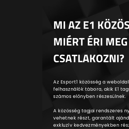
MI AZ E1 KÖZÖ
MIÉRT ÉRI MEG
CSATLAKOZNI?
Az Esport1 közösség a weboldalr
felhasználók tábora, akik E1 t
számos előnyben részesülnek.
A közösség tagjai rendszeres 
vehetnek részt, garantált aján
exkluzív kedvezményekben rész