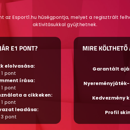
nt az Esport1.hu hűségpontja, melyet a regisztrált fel
aktivitásukkal gyűjthetnek.
JÁR E1 PONT?
MIRE KÖLTHETŐ 
kk elolvasása:
Garantált aj
1 pont
mment írása:
Nyereményjáték-
1 pont
sználata a cikkeken:
Kedvezmény k
1 pont
vazat leadása:
Profil ski
3 pont