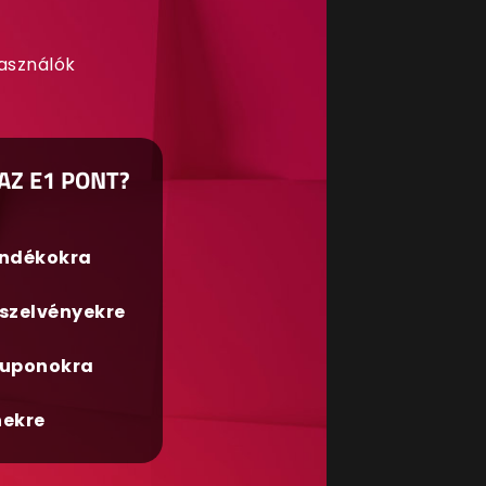
használók
AZ E1 PONT?
ándékokra
szelvényekre
uponokra
nekre