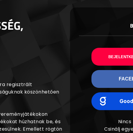
SSÉG,
BEJELENTKE
FACE
a regisztrált
agságuknak köszönhetően
nyereményjátékokon
dékokat húzhatnak be, és
Nincs
esülnek. Emellett rögtön
Csinálj egye