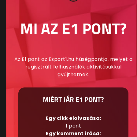
MI AZ E1 PONT?
Az E1 pont az Esport1.hu hűségpontja, melyet a
regisztrált felhasználók aktivitásukkal
gyűjthetnek.
MIÉRT JÁR E1 PONT?
Egy cikk elolvasása:
1 pont
Egy komment írása: