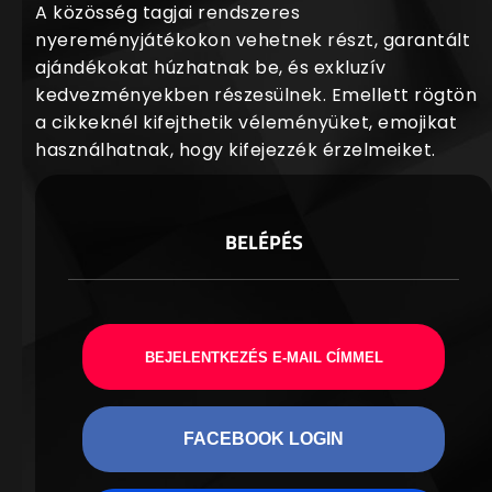
A közösség tagjai rendszeres
nyereményjátékokon vehetnek részt, garantált
ajándékokat húzhatnak be, és exkluzív
kedvezményekben részesülnek. Emellett rögtön
a cikkeknél kifejthetik véleményüket, emojikat
használhatnak, hogy kifejezzék érzelmeiket.
BELÉPÉS
BEJELENTKEZÉS E-MAIL CÍMMEL
FACEBOOK LOGIN