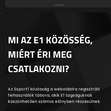
MI AZ E1 KÖZÖSSÉG,
MIÉRT ÉRI MEG
CSATLAKOZNI?
Az Esport1 közösség a weboldalra regisztrált
felhasználók tábora, akik E1 tagságuknak
köszönhetően számos előnyben részesülnek.