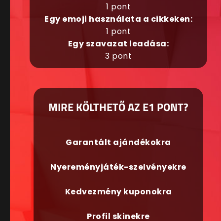
1 pont
Egy emoji használata a cikkeken:
1 pont
Egy szavazat leadása:
3 pont
MIRE KÖLTHETŐ AZ E1 PONT?
Garantált ajándékokra
Nyereményjáték-szelvényekre
Kedvezmény kuponokra
Profil skinekre