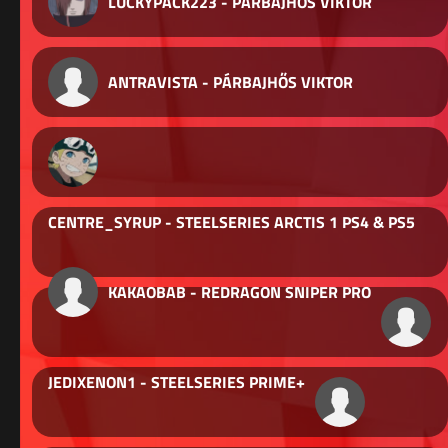
LUCKYPACK223 - PÁRBAJHŐS VIKTOR
ANTRAVISTA - PÁRBAJHŐS VIKTOR
CENTRE_SYRUP - STEELSERIES ARCTIS 1 PS4 & PS5
KAKAOBAB - REDRAGON SNIPER PRO
JEDIXENON1 - STEELSERIES PRIME+