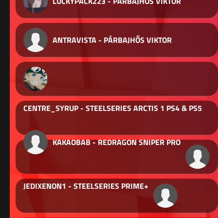
LUCKYPACK223 - PÁRBAJHŐS VIKTOR
ANTRAVISTA - PÁRBAJHŐS VIKTOR
CENTRE_SYRUP - STEELSERIES ARCTIS 1 PS4 & PS5
KAKAOBAB - REDRAGON SNIPER PRO
JEDIXENON1 - STEELSERIES PRIME+