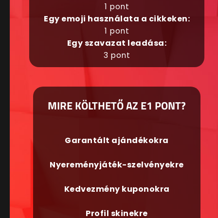
1 pont
Egy emoji használata a cikkeken:
1 pont
Egy szavazat leadása:
3 pont
MIRE KÖLTHETŐ AZ E1 PONT?
Garantált ajándékokra
Nyereményjáték-szelvényekre
Kedvezmény kuponokra
Profil skinekre