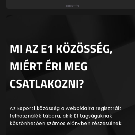
MI AZ E1 KÖZÖSSÉG,
MIÉRT ÉRI MEG
CSATLAKOZNI?
Az Esport1 közösség a weboldalra regisztrált
felhasználók tábora, akik E1 tagságuknak
köszönhetően számos előnyben részesülnek.