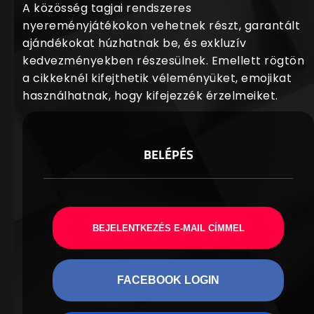
A közösség tagjai rendszeres
nyereményjátékokon vehetnek részt, garantált
ajándékokat húzhatnak be, és exkluzív
kedvezményekben részesülnek. Emellett rögtön
a cikkeknél kifejthetik véleményüket, emojikat
használhatnak, hogy kifejezzék érzelmeiket.
BELÉPÉS
BEJELENTKEZÉS E-MAIL CÍMMEL
FACEBOOK LOGIN