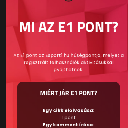
MI AZ E1 PONT?
Az E1 pont az Esport1.hu hűségpontja, melyet a
regisztrált felhasználók aktivitásukkal
gyűjthetnek.
MIÉRT JÁR E1 PONT?
Egy cikk elolvasása:
1 pont
Egy komment írása: