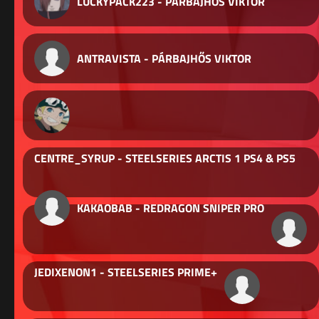
LUCKYPACK223 - PÁRBAJHŐS VIKTOR
ANTRAVISTA - PÁRBAJHŐS VIKTOR
CENTRE_SYRUP - STEELSERIES ARCTIS 1 PS4 & PS5
KAKAOBAB - REDRAGON SNIPER PRO
JEDIXENON1 - STEELSERIES PRIME+