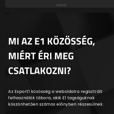
MI AZ E1 KÖZÖSSÉG,
MIÉRT ÉRI MEG
CSATLAKOZNI?
Az Esport1 közösség a weboldalra regisztrált
felhasználók tábora, akik E1 tagságuknak
köszönhetően számos előnyben részesülnek.