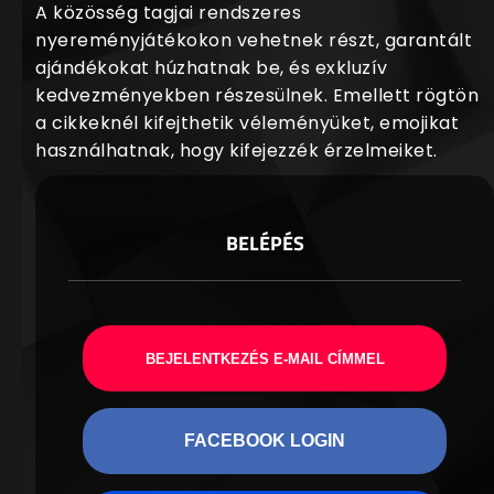
A közösség tagjai rendszeres
nyereményjátékokon vehetnek részt, garantált
ajándékokat húzhatnak be, és exkluzív
kedvezményekben részesülnek. Emellett rögtön
a cikkeknél kifejthetik véleményüket, emojikat
használhatnak, hogy kifejezzék érzelmeiket.
BELÉPÉS
BEJELENTKEZÉS E-MAIL CÍMMEL
FACEBOOK LOGIN