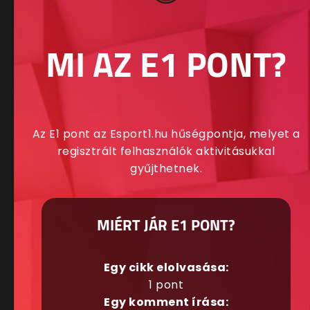
MI AZ E1 PONT?
Az E1 pont az Esport1.hu hűségpontja, melyet a
regisztrált felhasználók aktivitásukkal
gyűjthetnek.
MIÉRT JÁR E1 PONT?
Egy cikk elolvasása:
1 pont
Egy komment írása: