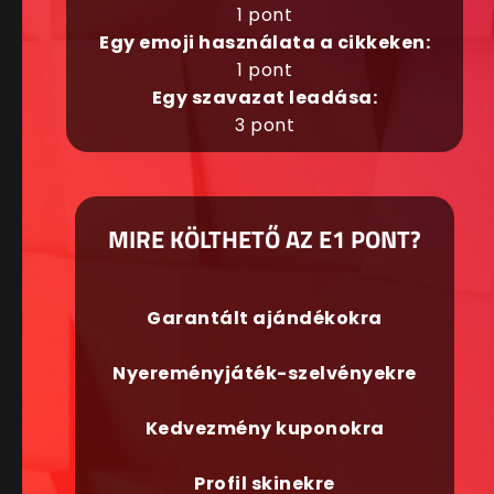
1 pont
Egy emoji használata a cikkeken:
1 pont
Egy szavazat leadása:
3 pont
MIRE KÖLTHETŐ AZ E1 PONT?
Garantált ajándékokra
Nyereményjáték-szelvényekre
Kedvezmény kuponokra
Profil skinekre