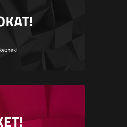
OKAT!
rkeznek!
KET!