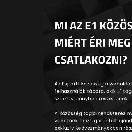
MI AZ E1 KÖZÖ
MIÉRT ÉRI MEG
CSATLAKOZNI?
Az Esport1 közösség a weboldalr
felhasználók tábora, akik E1 t
számos előnyben részesülnek.
A közösség tagjai rendszeres 
vehetnek részt, garantált aján
exkluzív kedvezményekben rész