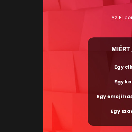
Az E1 po
MIÉRT 
Egy ci
Egy ko
Egy emoji ha
Egy sza