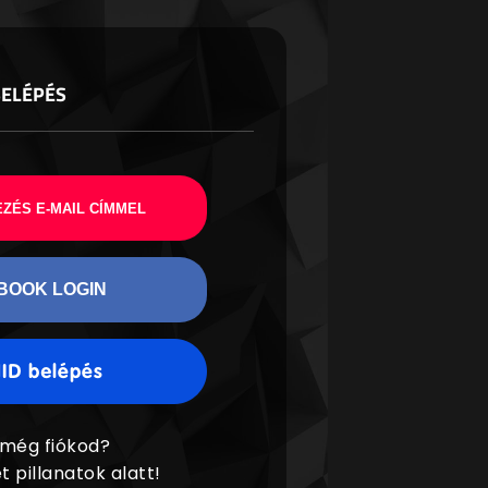
BELÉPÉS
ZÉS E-MAIL CÍMMEL
BOOK LOGIN
 még fiókod?
t pillanatok alatt!