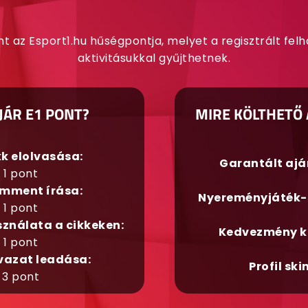
nt az Esport1.hu hűségpontja, melyet a regisztrált fel
aktivitásukkal gyűjthetnek.
JÁR E1 PONT?
MIRE KÖLTHETŐ 
kk elolvasása:
Garantált aj
1 pont
mment írása:
Nyereményjáték-
1 pont
sználata a cikkeken:
Kedvezmény k
1 pont
vazat leadása:
Profil ski
3 pont