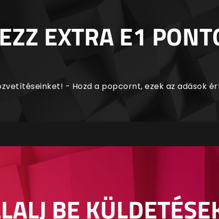
EZZ EXTRA E1 PONT
zvetítéseinket! - Hozd a popcornt, ezek az adások é
LALJ BE KÜLDETÉSE