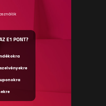
használók
AZ E1 PONT?
ándékokra
szelvényekre
uponokra
nekre