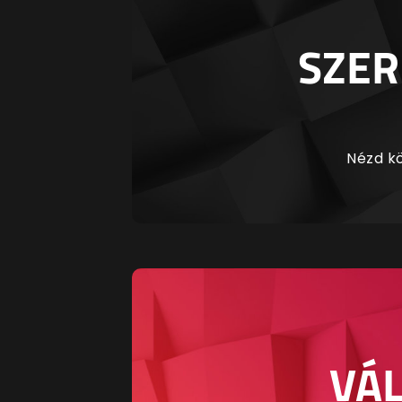
SZER
Nézd kö
VÁL