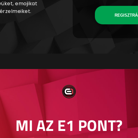
yüket, emojikat
 érzelmeiket.
REGISZTRÁ
MI AZ E1 PONT?