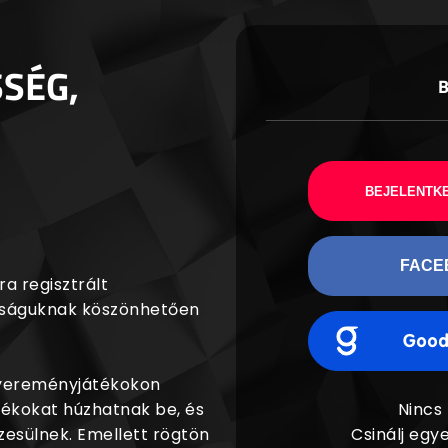
SSÉG,
BEJELENTKE
FACE
a regisztrált
agságuknak köszönhetően
nyereményjátékokon
dékokat húzhatnak be, és
Nincs
esülnek. Emellett rögtön
Csinálj egye