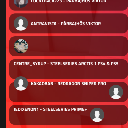
LUCKYPACK223 - PÁRBAJHŐS VIKTOR
ANTRAVISTA - PÁRBAJHŐS VIKTOR
CENTRE_SYRUP - STEELSERIES ARCTIS 1 PS4 & PS5
KAKAOBAB - REDRAGON SNIPER PRO
JEDIXENON1 - STEELSERIES PRIME+