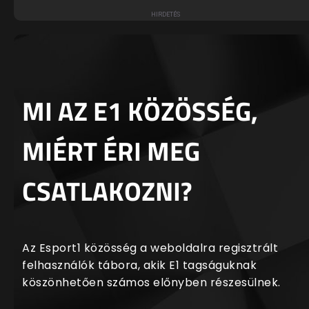
MI AZ E1 KÖZÖSSÉG,
MIÉRT ÉRI MEG
CSATLAKOZNI?
Az Esport1 közösség a weboldalra regisztrált
felhasználók tábora, akik E1 tagságuknak
köszönhetően számos előnyben részesülnek.