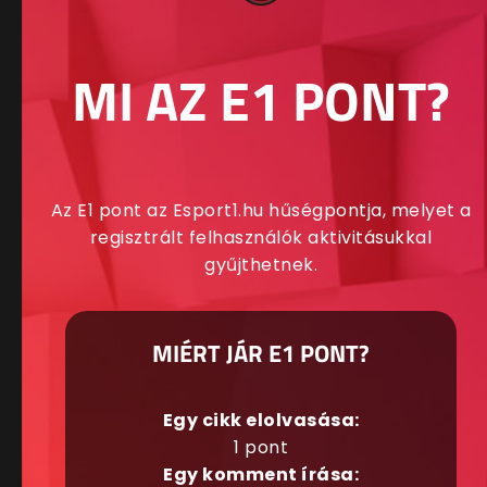
MI AZ E1 PONT?
Az E1 pont az Esport1.hu hűségpontja, melyet a
regisztrált felhasználók aktivitásukkal
gyűjthetnek.
MIÉRT JÁR E1 PONT?
Egy cikk elolvasása:
1 pont
Egy komment írása: