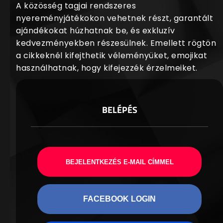
A közösség tagjai rendszeres
nyereményjátékokon vehetnek részt, garantált
ajándékokat húzhatnak be, és exkluzív
kedvezményekben részesülnek. Emellett rögtön
a cikkeknél kifejthetik véleményüket, emojikat
használhatnak, hogy kifejezzék érzelmeiket.
BELÉPÉS
BEJELENTKEZÉS E-MAIL CÍMMEL
FACEBOOK LOGIN