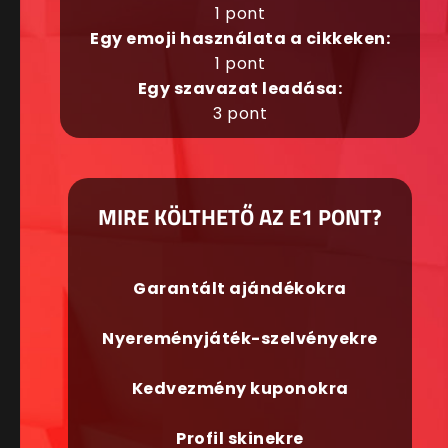
1 pont
Egy emoji használata a cikkeken:
1 pont
Egy szavazat leadása:
3 pont
MIRE KÖLTHETŐ AZ E1 PONT?
Garantált ajándékokra
Nyereményjáték-szelvényekre
Kedvezmény kuponokra
Profil skinekre