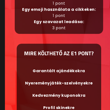
1 pont
Egy emoji használata a cikkeken:
1 pont
Egy szavazat leadása:
3 pont
MIRE KÖLTHETŐ AZ E1 PONT?
Garantált ajándékokra
Nyereményjáték-szelvényekre
Kedvezmény kuponokra
Profil skinekre