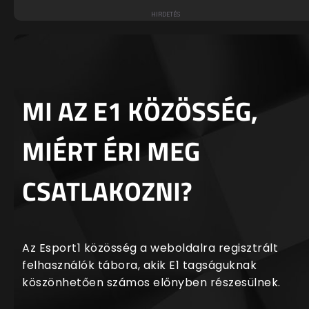
MI AZ E1 KÖZÖSSÉG,
MIÉRT ÉRI MEG
CSATLAKOZNI?
Az Esport1 közösség a weboldalra regisztrált
felhasználók tábora, akik E1 tagságuknak
köszönhetően számos előnyben részesülnek.