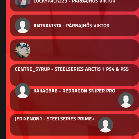
LUCKYPACK223 - PÁRBAJHŐS VIKTOR
ANTRAVISTA - PÁRBAJHŐS VIKTOR
CENTRE_SYRUP - STEELSERIES ARCTIS 1 PS4 & PS5
KAKAOBAB - REDRAGON SNIPER PRO
JEDIXENON1 - STEELSERIES PRIME+