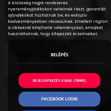
A közösség tagjai rendszeres
nyereményjátékokon vehetnek részt, garantált
ajándékokat húzhatnak be, és exkluzív
kedvezményekben részesülnek. Emellett rögtön
a cikkeknél kifejthetik véleményüket, emojikat
használhatnak, hogy kifejezzék érzelmeiket.
BELÉPÉS
BEJELENTKEZÉS E-MAIL CÍMMEL
FACEBOOK LOGIN