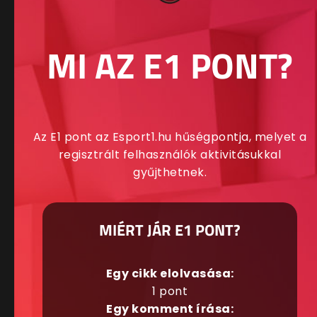
MI AZ E1 PONT?
Az E1 pont az Esport1.hu hűségpontja, melyet a
regisztrált felhasználók aktivitásukkal
gyűjthetnek.
MIÉRT JÁR E1 PONT?
Egy cikk elolvasása:
1 pont
Egy komment írása: