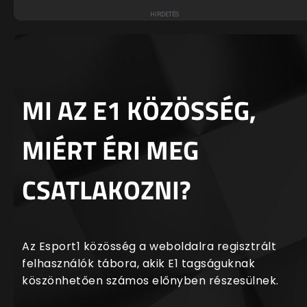
MI AZ E1 KÖZÖSSÉG,
MIÉRT ÉRI MEG
CSATLAKOZNI?
Az Esport1 közösség a weboldalra regisztrált
felhasználók tábora, akik E1 tagságuknak
köszönhetően számos előnyben részesülnek.