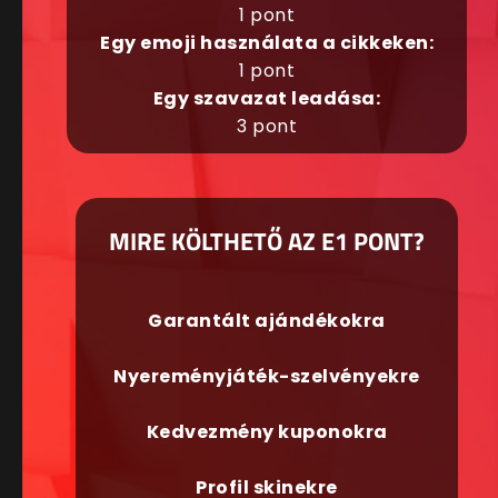
1 pont
Egy emoji használata a cikkeken:
1 pont
Egy szavazat leadása:
3 pont
MIRE KÖLTHETŐ AZ E1 PONT?
Garantált ajándékokra
Nyereményjáték-szelvényekre
Kedvezmény kuponokra
Profil skinekre