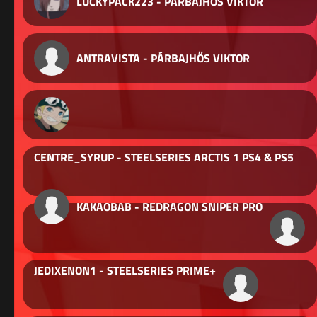
LUCKYPACK223 - PÁRBAJHŐS VIKTOR
ANTRAVISTA - PÁRBAJHŐS VIKTOR
CENTRE_SYRUP - STEELSERIES ARCTIS 1 PS4 & PS5
KAKAOBAB - REDRAGON SNIPER PRO
JEDIXENON1 - STEELSERIES PRIME+