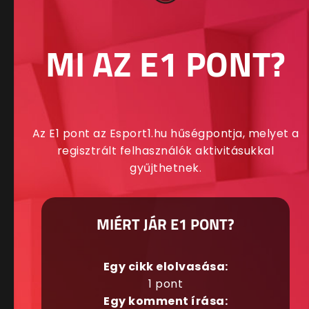
MI AZ E1 PONT?
Az E1 pont az Esport1.hu hűségpontja, melyet a
regisztrált felhasználók aktivitásukkal
gyűjthetnek.
MIÉRT JÁR E1 PONT?
Egy cikk elolvasása:
1 pont
Egy komment írása: