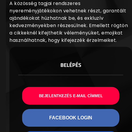
A közösség tagjai rendszeres
nyereményjátékokon vehetnek részt, garantált
ajándékokat húzhatnak be, és exkluzív
kedvezményekben részesülnek. Emellett rögtön
a cikkeknél kifejthetik véleményüket, emojikat
használhatnak, hogy kifejezzék érzelmeiket.
BELÉPÉS
BEJELENTKEZÉS E-MAIL CÍMMEL
FACEBOOK LOGIN