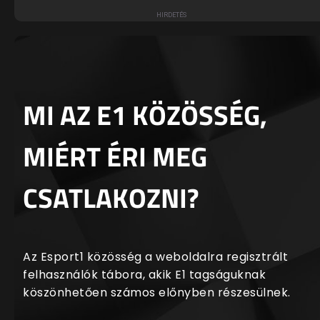
MI AZ E1 KÖZÖSSÉG,
MIÉRT ÉRI MEG
CSATLAKOZNI?
Az Esport1 közösség a weboldalra regisztrált
felhasználók tábora, akik E1 tagságuknak
köszönhetően számos előnyben részesülnek.