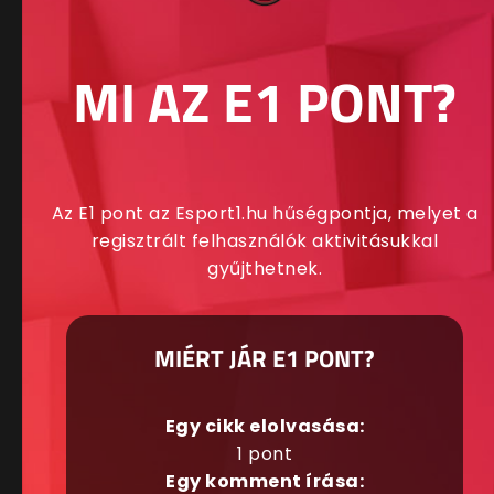
MI AZ E1 PONT?
Az E1 pont az Esport1.hu hűségpontja, melyet a
regisztrált felhasználók aktivitásukkal
gyűjthetnek.
MIÉRT JÁR E1 PONT?
Egy cikk elolvasása:
1 pont
Egy komment írása: