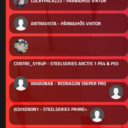
LUCKYPACK223 - PÁRBAJHŐS VIKTOR
ANTRAVISTA - PÁRBAJHŐS VIKTOR
CENTRE_SYRUP - STEELSERIES ARCTIS 1 PS4 & PS5
KAKAOBAB - REDRAGON SNIPER PRO
JEDIXENON1 - STEELSERIES PRIME+