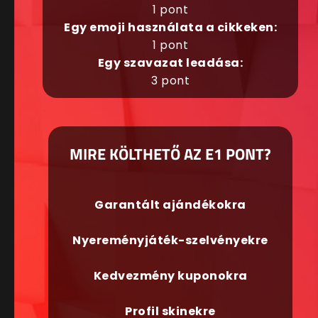
1 pont
Egy emoji használata a cikkeken:
1 pont
Egy szavazat leadása:
3 pont
MIRE KÖLTHETŐ AZ E1 PONT?
Garantált ajándékokra
Nyereményjáték-szelvényekre
Kedvezmény kuponokra
Profil skinekre