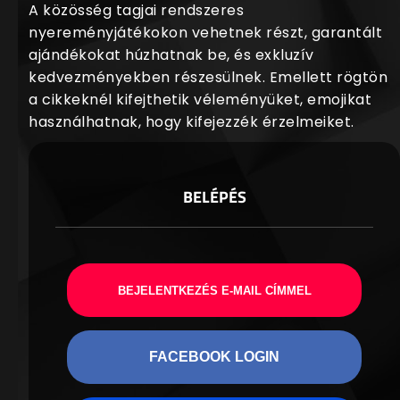
A közösség tagjai rendszeres
nyereményjátékokon vehetnek részt, garantált
ajándékokat húzhatnak be, és exkluzív
kedvezményekben részesülnek. Emellett rögtön
a cikkeknél kifejthetik véleményüket, emojikat
használhatnak, hogy kifejezzék érzelmeiket.
BELÉPÉS
BEJELENTKEZÉS E-MAIL CÍMMEL
FACEBOOK LOGIN