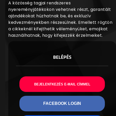
A közösség tagjai rendszeres
nyereményjátékokon vehetnek részt, garantált
ajándékokat húzhatnak be, és exkluzív
kedvezményekben részesülnek. Emellett rögtön
a cikkeknél kifejthetik véleményüket, emojikat
használhatnak, hogy kifejezzék érzelmeiket.
BELÉPÉS
BEJELENTKEZÉS E-MAIL CÍMMEL
FACEBOOK LOGIN