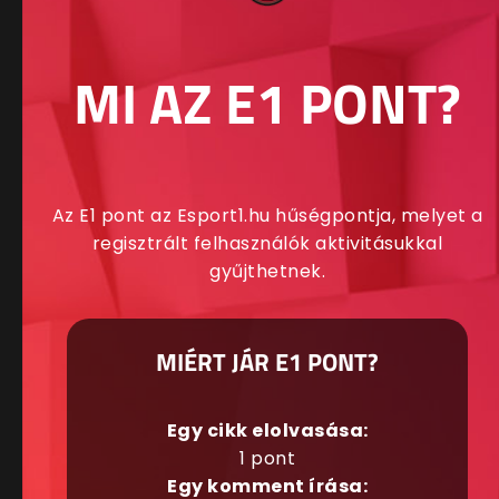
MI AZ E1 PONT?
Az E1 pont az Esport1.hu hűségpontja, melyet a
regisztrált felhasználók aktivitásukkal
gyűjthetnek.
MIÉRT JÁR E1 PONT?
Egy cikk elolvasása:
1 pont
Egy komment írása: