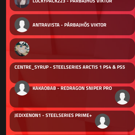
LUCKYPACK223 - PÁRBAJHŐS VIKTOR
ANTRAVISTA - PÁRBAJHŐS VIKTOR
CENTRE_SYRUP - STEELSERIES ARCTIS 1 PS4 & PS5
KAKAOBAB - REDRAGON SNIPER PRO
JEDIXENON1 - STEELSERIES PRIME+