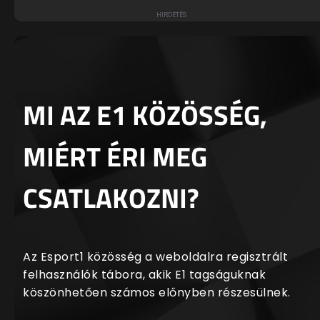
MI AZ E1 KÖZÖSSÉG,
MIÉRT ÉRI MEG
CSATLAKOZNI?
Az Esport1 közösség a weboldalra regisztrált
felhasználók tábora, akik E1 tagságuknak
köszönhetően számos előnyben részesülnek.