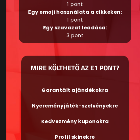
1 pont
Egy emoji használata a cikkeken:
1 pont
Egy szavazat leadása:
3 pont
MIRE KÖLTHETŐ AZ E1 PONT?
Garantált ajándékokra
Nyereményjáték-szelvényekre
Kedvezmény kuponokra
Profil skinekre