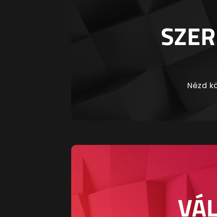
SZER
Nézd kö
VÁL