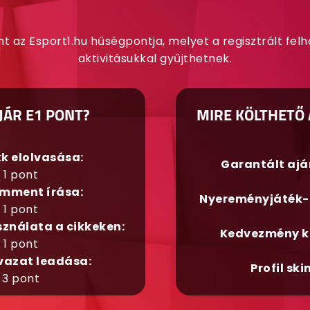
nt az Esport1.hu hűségpontja, melyet a regisztrált fel
aktivitásukkal gyűjthetnek.
JÁR E1 PONT?
MIRE KÖLTHETŐ 
kk elolvasása:
Garantált aj
1 pont
mment írása:
Nyereményjáték-
1 pont
sználata a cikkeken:
Kedvezmény k
1 pont
vazat leadása:
Profil ski
3 pont