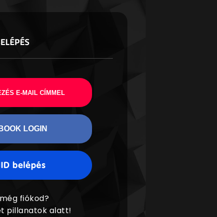
BELÉPÉS
ZÉS E-MAIL CÍMMEL
BOOK LOGIN
 még fiókod?
t pillanatok alatt!