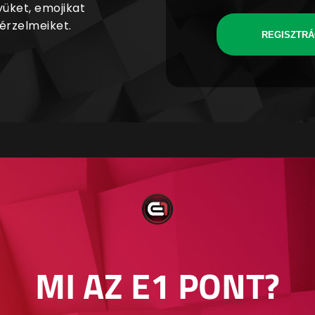
yüket, emojikat
 érzelmeiket.
REGISZTRÁ
MI AZ E1 PONT?