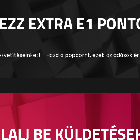
EZZ EXTRA E1 PONT
zvetítéseinket! - Hozd a popcornt, ezek az adások é
LALJ BE KÜLDETÉSE