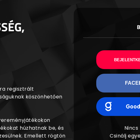
SSÉG,
BEJELENTKE
FACE
a regisztrált
agságuknak köszönhetően
nyereményjátékokon
dékokat húzhatnak be, és
Nincs
esülnek. Emellett rögtön
Csinálj egye