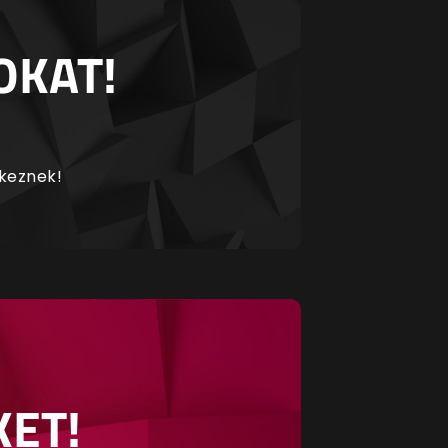
OKAT!
rkeznek!
KET!