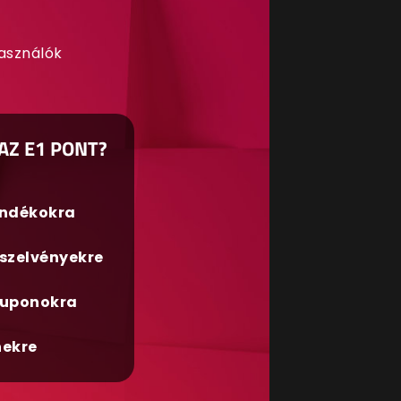
használók
AZ E1 PONT?
ándékokra
szelvényekre
uponokra
nekre