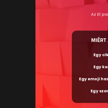
Az E1 po
MIÉRT 
Egy ci
Egy ko
Egy emoji ha
Egy sza