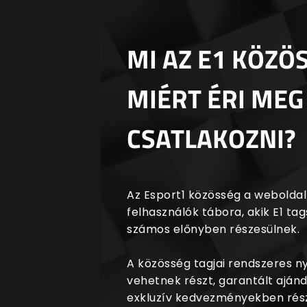
MI AZ E1 KÖZÖ
MIÉRT ÉRI MEG
CSATLAKOZNI?
Az Esport1 közösség a weboldalr
felhasználók tábora, akik E1 t
számos előnyben részesülnek.
A közösség tagjai rendszeres 
vehetnek részt, garantált aján
exkluzív kedvezményekben rész