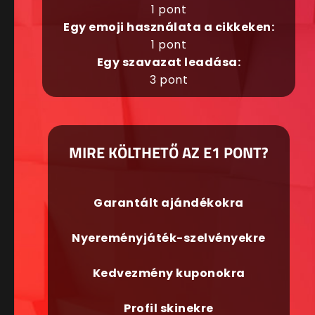
1 pont
Egy emoji használata a cikkeken:
1 pont
Egy szavazat leadása:
3 pont
MIRE KÖLTHETŐ AZ E1 PONT?
Garantált ajándékokra
Nyereményjáték-szelvényekre
Kedvezmény kuponokra
Profil skinekre