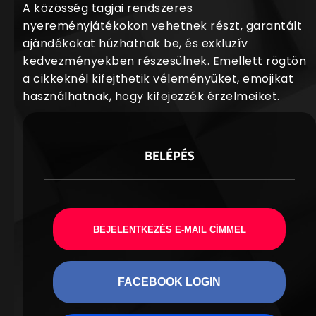
A közösség tagjai rendszeres
nyereményjátékokon vehetnek részt, garantált
ajándékokat húzhatnak be, és exkluzív
kedvezményekben részesülnek. Emellett rögtön
a cikkeknél kifejthetik véleményüket, emojikat
használhatnak, hogy kifejezzék érzelmeiket.
BELÉPÉS
BEJELENTKEZÉS E-MAIL CÍMMEL
FACEBOOK LOGIN