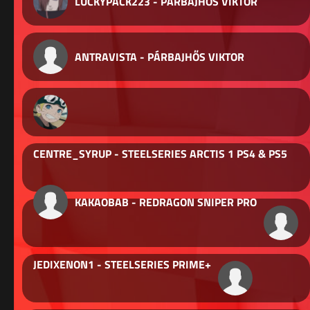
LUCKYPACK223 - PÁRBAJHŐS VIKTOR
ANTRAVISTA - PÁRBAJHŐS VIKTOR
CENTRE_SYRUP - STEELSERIES ARCTIS 1 PS4 & PS5
KAKAOBAB - REDRAGON SNIPER PRO
JEDIXENON1 - STEELSERIES PRIME+