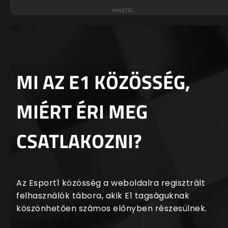
MI AZ E1 KÖZÖSSÉG,
MIÉRT ÉRI MEG
CSATLAKOZNI?
Az Esport1 közösség a weboldalra regisztrált
felhasználók tábora, akik E1 tagságuknak
köszönhetően számos előnyben részesülnek.