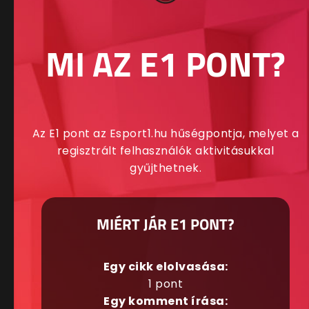
MI AZ E1 PONT?
Az E1 pont az Esport1.hu hűségpontja, melyet a
regisztrált felhasználók aktivitásukkal
gyűjthetnek.
MIÉRT JÁR E1 PONT?
Egy cikk elolvasása:
1 pont
Egy komment írása: