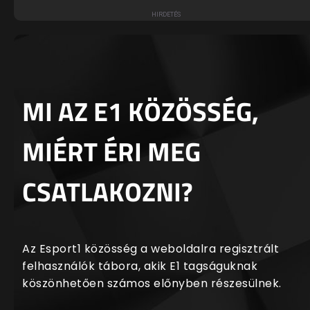
MI AZ E1 KÖZÖSSÉG,
MIÉRT ÉRI MEG
CSATLAKOZNI?
Az Esport1 közösség a weboldalra regisztrált
felhasználók tábora, akik E1 tagságuknak
köszönhetően számos előnyben részesülnek.