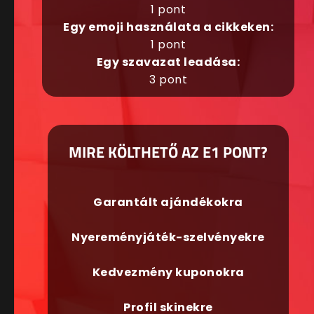
1 pont
Egy emoji használata a cikkeken:
1 pont
Egy szavazat leadása:
3 pont
MIRE KÖLTHETŐ AZ E1 PONT?
Garantált ajándékokra
Nyereményjáték-szelvényekre
Kedvezmény kuponokra
Profil skinekre