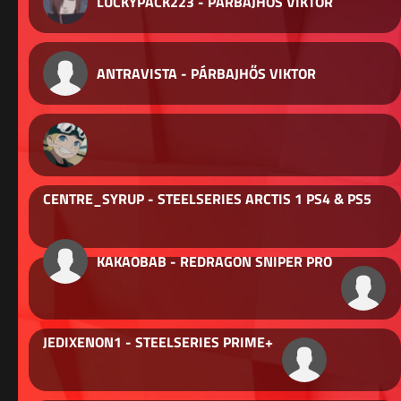
LUCKYPACK223 - PÁRBAJHŐS VIKTOR
ANTRAVISTA - PÁRBAJHŐS VIKTOR
CENTRE_SYRUP - STEELSERIES ARCTIS 1 PS4 & PS5
KAKAOBAB - REDRAGON SNIPER PRO
JEDIXENON1 - STEELSERIES PRIME+