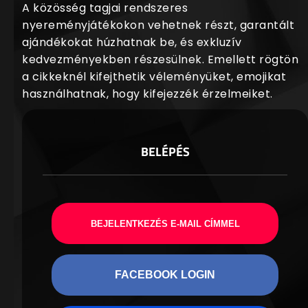
A közösség tagjai rendszeres
nyereményjátékokon vehetnek részt, garantált
ajándékokat húzhatnak be, és exkluzív
kedvezményekben részesülnek. Emellett rögtön
a cikkeknél kifejthetik véleményüket, emojikat
használhatnak, hogy kifejezzék érzelmeiket.
BELÉPÉS
BEJELENTKEZÉS E-MAIL CÍMMEL
FACEBOOK LOGIN