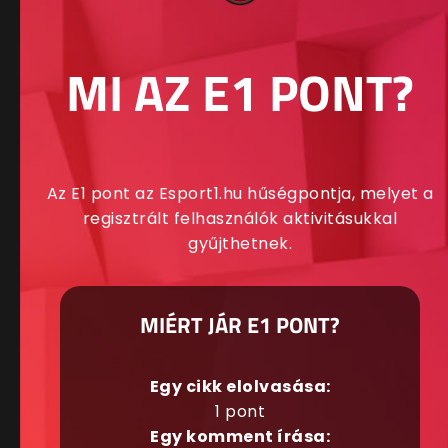
MI AZ E1 PONT?
Az E1 pont az Esport1.hu hűségpontja, melyet a
regisztrált felhasználók aktivitásukkal
gyűjthetnek.
MIÉRT JÁR E1 PONT?
Egy cikk elolvasása:
1 pont
Egy komment írása: