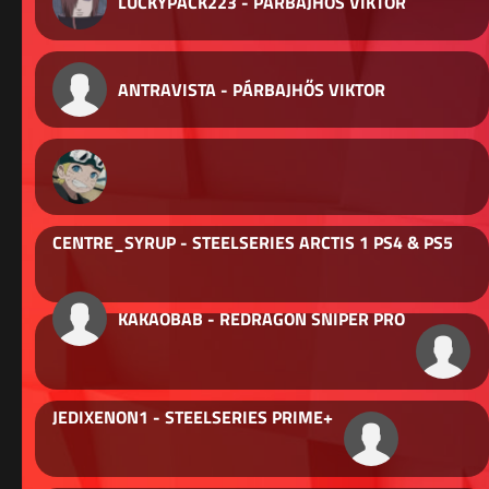
LUCKYPACK223 - PÁRBAJHŐS VIKTOR
ANTRAVISTA - PÁRBAJHŐS VIKTOR
CENTRE_SYRUP - STEELSERIES ARCTIS 1 PS4 & PS5
KAKAOBAB - REDRAGON SNIPER PRO
JEDIXENON1 - STEELSERIES PRIME+