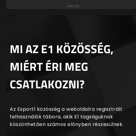
MI AZ E1 KÖZÖSSÉG,
MIÉRT ÉRI MEG
CSATLAKOZNI?
Az Esport1 közösség a weboldalra regisztrált
felhasználók tábora, akik E1 tagságuknak
köszönhetően számos előnyben részesülnek.