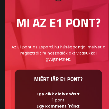
MI AZ E1 PONT?
Az E1 pont az Esport1.hu hűségpontja, melyet a
regisztrált felhasználók aktivitásukkal
gyűjthetnek.
MIÉRT JÁR E1 PONT?
Egy cikk elolvasása:
1 pont
Egy komment írása: