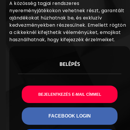
A közösség tagjai rendszeres
nyereményjátékokon vehetnek részt, garantált
ajándékokat húzhatnak be, és exkluzív
kedvezményekben részesülnek. Emellett rögtön
a cikkeknél kifejthetik véleményüket, emojikat
használhatnak, hogy kifejezzék érzelmeiket.
BELÉPÉS
BEJELENTKEZÉS E-MAIL CÍMMEL
FACEBOOK LOGIN