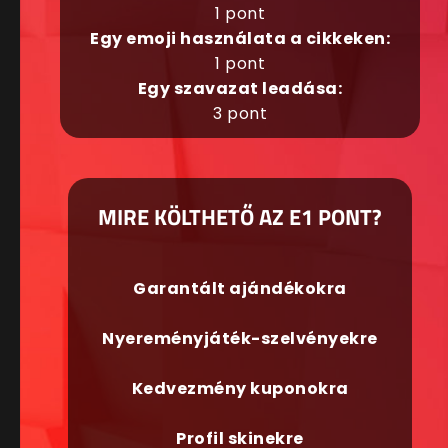
1 pont
Egy emoji használata a cikkeken:
1 pont
Egy szavazat leadása:
3 pont
MIRE KÖLTHETŐ AZ E1 PONT?
Garantált ajándékokra
Nyereményjáték-szelvényekre
Kedvezmény kuponokra
Profil skinekre