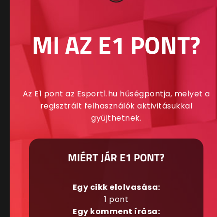
MI AZ E1 PONT?
Az E1 pont az Esport1.hu hűségpontja, melyet a
regisztrált felhasználók aktivitásukkal
gyűjthetnek.
MIÉRT JÁR E1 PONT?
Egy cikk elolvasása:
1 pont
Egy komment írása: