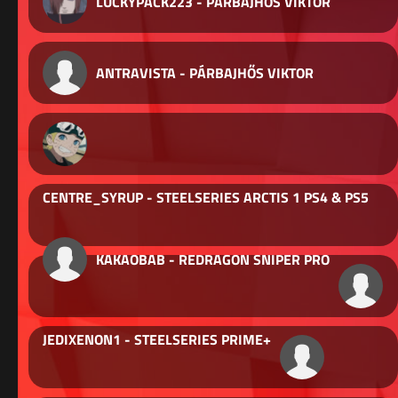
LUCKYPACK223 - PÁRBAJHŐS VIKTOR
ANTRAVISTA - PÁRBAJHŐS VIKTOR
CENTRE_SYRUP - STEELSERIES ARCTIS 1 PS4 & PS5
KAKAOBAB - REDRAGON SNIPER PRO
JEDIXENON1 - STEELSERIES PRIME+