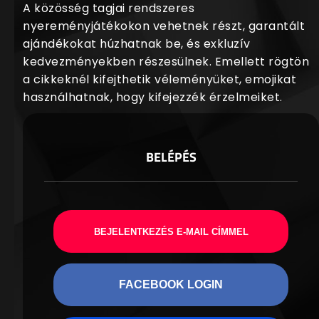
A közösség tagjai rendszeres
nyereményjátékokon vehetnek részt, garantált
ajándékokat húzhatnak be, és exkluzív
kedvezményekben részesülnek. Emellett rögtön
a cikkeknél kifejthetik véleményüket, emojikat
használhatnak, hogy kifejezzék érzelmeiket.
BELÉPÉS
BEJELENTKEZÉS E-MAIL CÍMMEL
FACEBOOK LOGIN