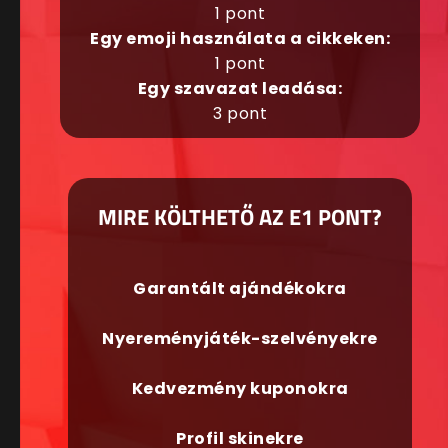
1 pont
Egy emoji használata a cikkeken:
1 pont
Egy szavazat leadása:
3 pont
MIRE KÖLTHETŐ AZ E1 PONT?
Garantált ajándékokra
Nyereményjáték-szelvényekre
Kedvezmény kuponokra
Profil skinekre