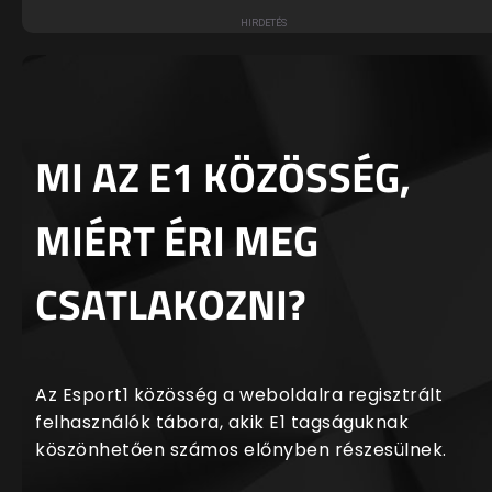
MI AZ E1 KÖZÖSSÉG,
MIÉRT ÉRI MEG
CSATLAKOZNI?
Az Esport1 közösség a weboldalra regisztrált
felhasználók tábora, akik E1 tagságuknak
köszönhetően számos előnyben részesülnek.