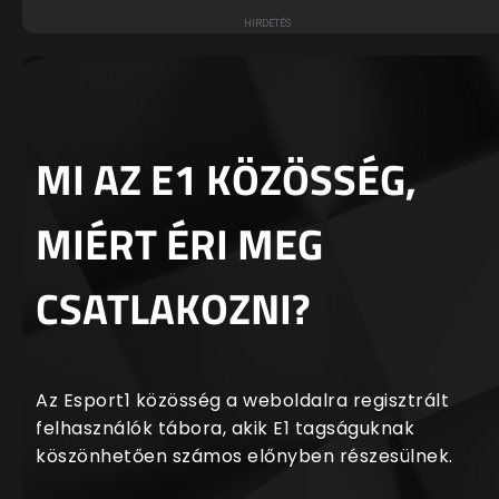
MI AZ E1 KÖZÖSSÉG,
MIÉRT ÉRI MEG
CSATLAKOZNI?
Az Esport1 közösség a weboldalra regisztrált
felhasználók tábora, akik E1 tagságuknak
köszönhetően számos előnyben részesülnek.