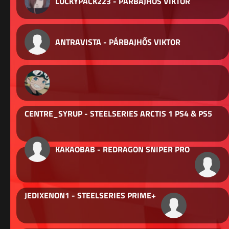
LUCKYPACK223 - PÁRBAJHŐS VIKTOR
ANTRAVISTA - PÁRBAJHŐS VIKTOR
CENTRE_SYRUP - STEELSERIES ARCTIS 1 PS4 & PS5
KAKAOBAB - REDRAGON SNIPER PRO
JEDIXENON1 - STEELSERIES PRIME+