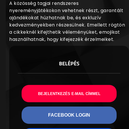
A közösség tagjai rendszeres
nyereményjátékokon vehetnek részt, garantált
ajándékokat húzhatnak be, és exkluzív
kedvezményekben részesülnek. Emellett rögtön
a cikkeknél kifejthetik véleményüket, emojikat
használhatnak, hogy kifejezzék érzelmeiket.
BELÉPÉS
BEJELENTKEZÉS E-MAIL CÍMMEL
FACEBOOK LOGIN