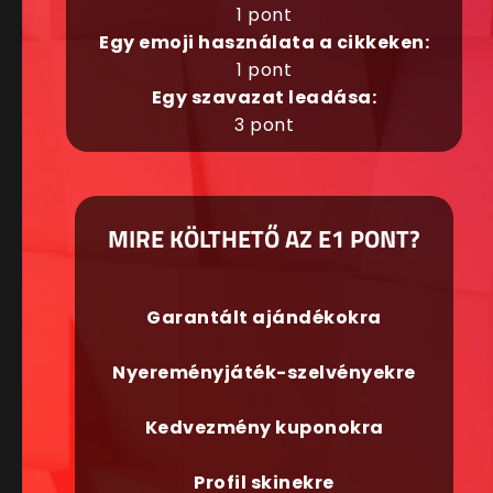
1 pont
Egy emoji használata a cikkeken:
1 pont
Egy szavazat leadása:
3 pont
MIRE KÖLTHETŐ AZ E1 PONT?
Garantált ajándékokra
Nyereményjáték-szelvényekre
Kedvezmény kuponokra
Profil skinekre