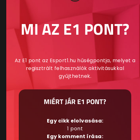
MI AZ E1 PONT?
Az E1 pont az Esport1.hu hűségpontja, melyet a
regisztrált felhasználók aktivitásukkal
gyűjthetnek.
MIÉRT JÁR E1 PONT?
Egy cikk elolvasása:
1 pont
Egy komment írása: