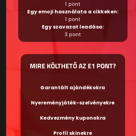
1 pont
Egy emoji használata a cikkeken:
1 pont
Egy szavazat leadása:
3 pont
MIRE KÖLTHETŐ AZ E1 PONT?
Garantált ajándékokra
Nyereményjáték-szelvényekre
Kedvezmény kuponokra
Profil skinekre