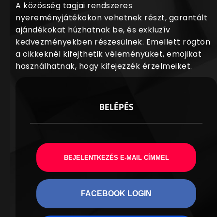
A közösség tagjai rendszeres
nyereményjátékokon vehetnek részt, garantált
ajándékokat húzhatnak be, és exkluzív
kedvezményekben részesülnek. Emellett rögtön
a cikkeknél kifejthetik véleményüket, emojikat
használhatnak, hogy kifejezzék érzelmeiket.
BELÉPÉS
BEJELENTKEZÉS E-MAIL CÍMMEL
FACEBOOK LOGIN