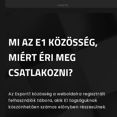
MI AZ E1 KÖZÖSSÉG,
MIÉRT ÉRI MEG
CSATLAKOZNI?
Az Esport1 közösség a weboldalra regisztrált
felhasználók tábora, akik E1 tagságuknak
köszönhetően számos előnyben részesülnek.