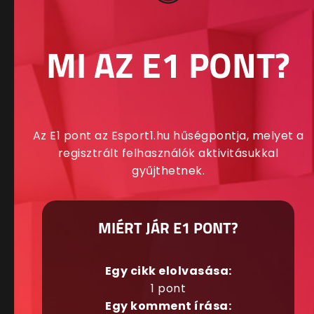
MI AZ E1 PONT?
Az E1 pont az Esport1.hu hűségpontja, melyet a
regisztrált felhasználók aktivitásukkal
gyűjthetnek.
MIÉRT JÁR E1 PONT?
Egy cikk elolvasása:
1 pont
Egy komment írása: