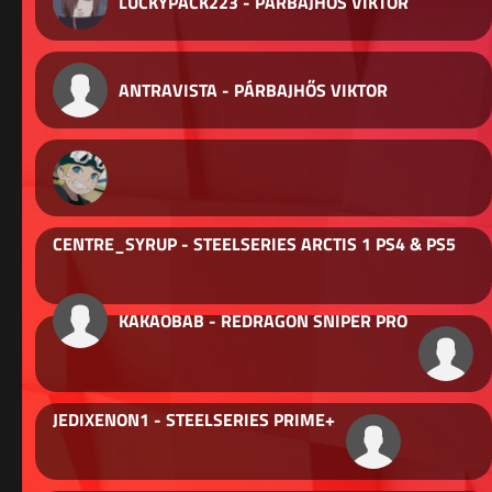
LUCKYPACK223 - PÁRBAJHŐS VIKTOR
ANTRAVISTA - PÁRBAJHŐS VIKTOR
CENTRE_SYRUP - STEELSERIES ARCTIS 1 PS4 & PS5
KAKAOBAB - REDRAGON SNIPER PRO
JEDIXENON1 - STEELSERIES PRIME+