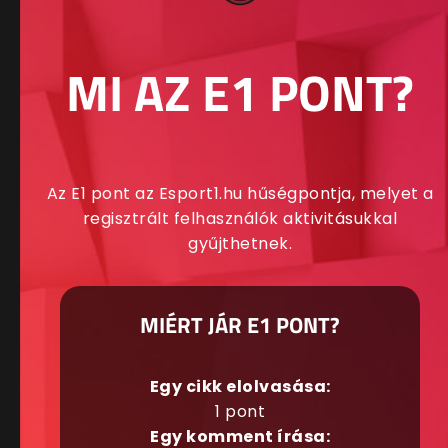
MI AZ E1 PONT?
Az E1 pont az Esport1.hu hűségpontja, melyet a
regisztrált felhasználók aktivitásukkal
gyűjthetnek.
MIÉRT JÁR E1 PONT?
Egy cikk elolvasása:
1 pont
Egy komment írása: