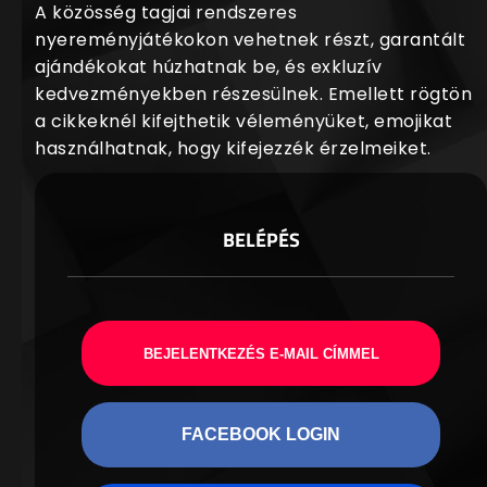
A közösség tagjai rendszeres
nyereményjátékokon vehetnek részt, garantált
ajándékokat húzhatnak be, és exkluzív
kedvezményekben részesülnek. Emellett rögtön
a cikkeknél kifejthetik véleményüket, emojikat
használhatnak, hogy kifejezzék érzelmeiket.
BELÉPÉS
BEJELENTKEZÉS E-MAIL CÍMMEL
FACEBOOK LOGIN