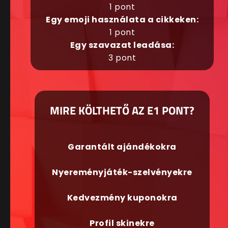
1 pont
Egy emoji használata a cikkeken:
1 pont
Egy szavazat leadása:
3 pont
MIRE KÖLTHETŐ AZ E1 PONT?
Garantált ajándékokra
Nyereményjáték-szelvényekre
Kedvezmény kuponokra
Profil skinekre