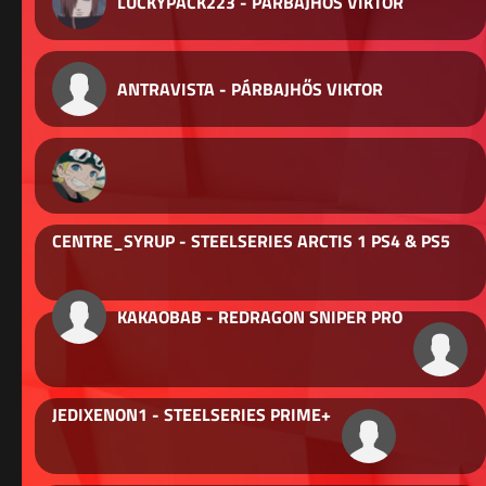
LUCKYPACK223 - PÁRBAJHŐS VIKTOR
ANTRAVISTA - PÁRBAJHŐS VIKTOR
CENTRE_SYRUP - STEELSERIES ARCTIS 1 PS4 & PS5
KAKAOBAB - REDRAGON SNIPER PRO
JEDIXENON1 - STEELSERIES PRIME+