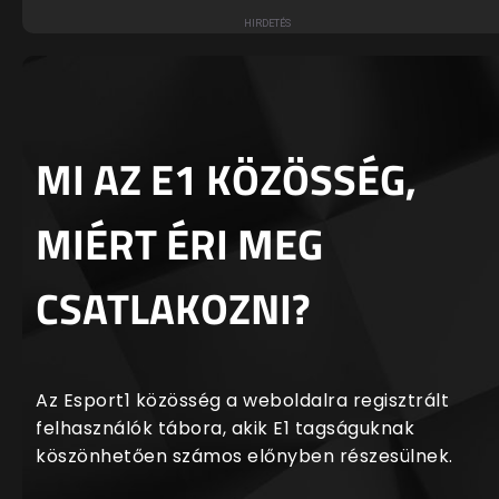
MI AZ E1 KÖZÖSSÉG,
MIÉRT ÉRI MEG
CSATLAKOZNI?
Az Esport1 közösség a weboldalra regisztrált
felhasználók tábora, akik E1 tagságuknak
köszönhetően számos előnyben részesülnek.