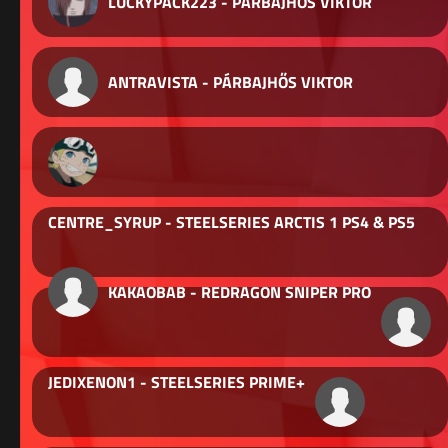
LUCKYPACK223 - PÁRBAJHŐS VIKTOR
ANTRAVISTA - PÁRBAJHŐS VIKTOR
CENTRE_SYRUP - STEELSERIES ARCTIS 1 PS4 & PS5
KAKAOBAB - REDRAGON SNIPER PRO
JEDIXENON1 - STEELSERIES PRIME+