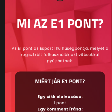
MI AZ E1 PONT?
Az E1 pont az Esport1.hu hűségpontja, melyet a
regisztrált felhasználók aktivitásukkal
gyűjthetnek.
MIÉRT JÁR E1 PONT?
Egy cikk elolvasása:
1 pont
Egy komment írása: