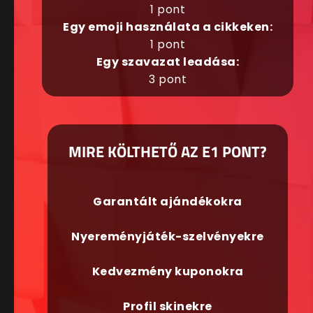
1 pont
Egy emoji használata a cikkeken:
1 pont
Egy szavazat leadása:
3 pont
MIRE KÖLTHETŐ AZ E1 PONT?
Garantált ajándékokra
Nyereményjáték-szelvényekre
Kedvezmény kuponokra
Profil skinekre