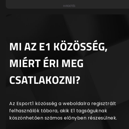
MI AZ E1 KÖZÖSSÉG,
MIÉRT ÉRI MEG
CSATLAKOZNI?
Az Esport1 közösség a weboldalra regisztrált
felhasználók tábora, akik E1 tagságuknak
köszönhetően számos előnyben részesülnek.