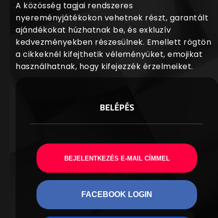
A közösség tagjai rendszeres
nyereményjátékokon vehetnek részt, garantált
ajándékokat húzhatnak be, és exkluzív
kedvezményekben részesülnek. Emellett rögtön
a cikkeknél kifejthetik véleményüket, emojikat
használhatnak, hogy kifejezzék érzelmeiket.
BELÉPÉS
BEJELENTKEZÉS E-MAIL CÍMMEL
FACEBOOK LOGIN