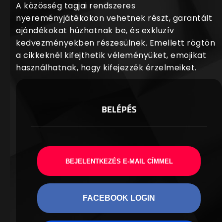
A közösség tagjai rendszeres
nyereményjátékokon vehetnek részt, garantált
ajándékokat húzhatnak be, és exkluzív
kedvezményekben részesülnek. Emellett rögtön
a cikkeknél kifejthetik véleményüket, emojikat
használhatnak, hogy kifejezzék érzelmeiket.
BELÉPÉS
BEJELENTKEZÉS E-MAIL CÍMMEL
FACEBOOK LOGIN