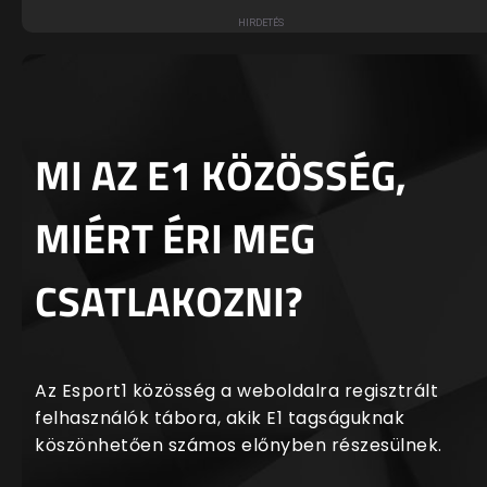
MI AZ E1 KÖZÖSSÉG,
MIÉRT ÉRI MEG
CSATLAKOZNI?
Az Esport1 közösség a weboldalra regisztrált
felhasználók tábora, akik E1 tagságuknak
köszönhetően számos előnyben részesülnek.