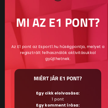
MI AZ E1 PONT?
Az E1 pont az Esport1.hu hűségpontja, melyet a
regisztrált felhasználók aktivitásukkal
gyűjthetnek.
MIÉRT JÁR E1 PONT?
Egy cikk elolvasása:
1 pont
Egy komment írása: