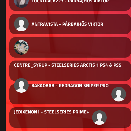
LUCKYPACK223 - PÁRBAJHŐS VIKTOR
ANTRAVISTA - PÁRBAJHŐS VIKTOR
CENTRE_SYRUP - STEELSERIES ARCTIS 1 PS4 & PS5
KAKAOBAB - REDRAGON SNIPER PRO
JEDIXENON1 - STEELSERIES PRIME+