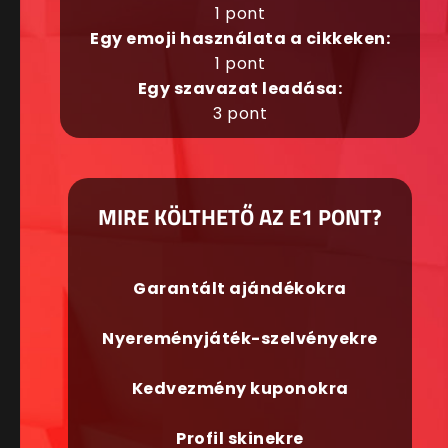
1 pont
Egy emoji használata a cikkeken:
1 pont
Egy szavazat leadása:
3 pont
MIRE KÖLTHETŐ AZ E1 PONT?
Garantált ajándékokra
Nyereményjáték-szelvényekre
Kedvezmény kuponokra
Profil skinekre