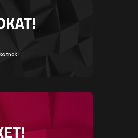
OKAT!
rkeznek!
KET!