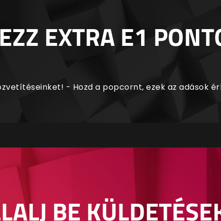
EZZ EXTRA E1 PONT
zvetítéseinket! - Hozd a popcornt, ezek az adások é
LALJ BE KÜLDETÉSE