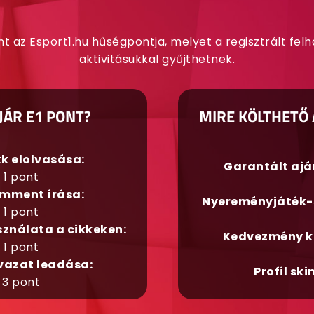
nt az Esport1.hu hűségpontja, melyet a regisztrált fel
aktivitásukkal gyűjthetnek.
JÁR E1 PONT?
MIRE KÖLTHETŐ 
kk elolvasása:
Garantált aj
1 pont
mment írása:
Nyereményjáték-
1 pont
sználata a cikkeken:
Kedvezmény k
1 pont
vazat leadása:
Profil ski
3 pont