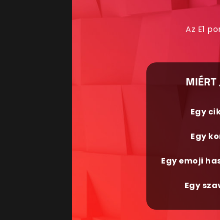
Az E1 po
MIÉRT 
Egy ci
Egy ko
Egy emoji ha
Egy sza