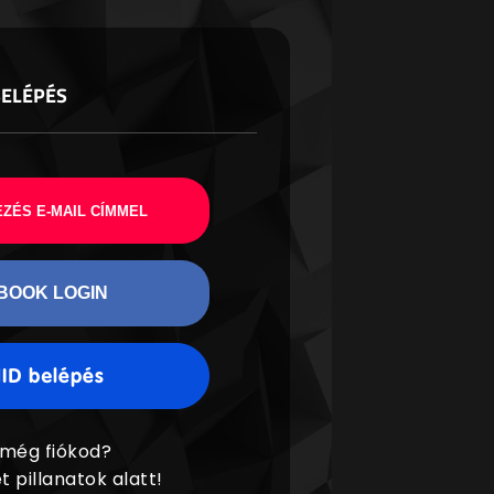
BELÉPÉS
ZÉS E-MAIL CÍMMEL
BOOK LOGIN
 még fiókod?
t pillanatok alatt!