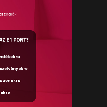
használók
AZ E1 PONT?
ándékokra
szelvényekre
uponokra
nekre