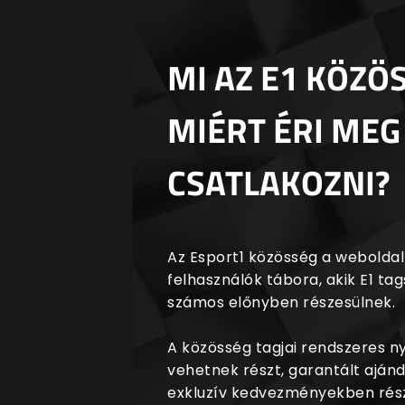
MI AZ E1 KÖZÖ
MIÉRT ÉRI MEG
CSATLAKOZNI?
Az Esport1 közösség a weboldalr
felhasználók tábora, akik E1 t
számos előnyben részesülnek.
A közösség tagjai rendszeres 
vehetnek részt, garantált aján
exkluzív kedvezményekben rész