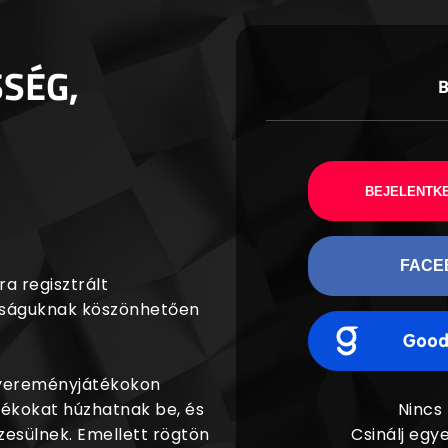
SSÉG,
BEJELENTKE
FACE
a regisztrált
agságuknak köszönhetően
nyereményjátékokon
dékokat húzhatnak be, és
Nincs
esülnek. Emellett rögtön
Csinálj egye