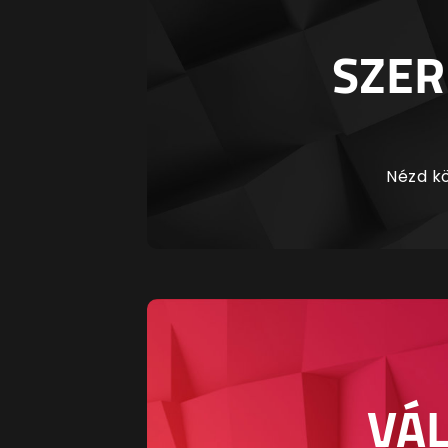
SZER
Nézd kö
VÁL