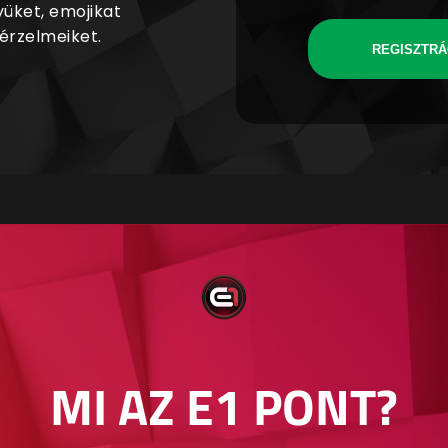
yüket, emojikat
 érzelmeiket.
REGISZTRÁ
MI AZ E1 PONT?