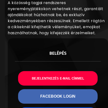
A közösség tagjai rendszeres
nyereményjátékokon vehetnek részt, garantált
ajándékokat húzhatnak be, és exkluzív
kedvezményekben részesülnek. Emellett rögtön
a cikkeknél kifejthetik véleményüket, emojikat
használhatnak, hogy kifejezzék érzelmeiket.
BELÉPÉS
BEJELENTKEZÉS E-MAIL CÍMMEL
FACEBOOK LOGIN