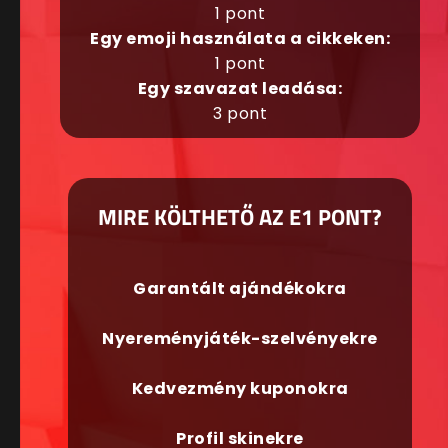
1 pont
Egy emoji használata a cikkeken:
1 pont
Egy szavazat leadása:
3 pont
MIRE KÖLTHETŐ AZ E1 PONT?
Garantált ajándékokra
Nyereményjáték-szelvényekre
Kedvezmény kuponokra
Profil skinekre