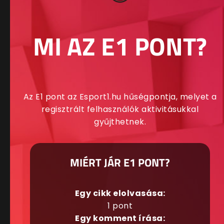
MI AZ E1 PONT?
Az E1 pont az Esport1.hu hűségpontja, melyet a
regisztrált felhasználók aktivitásukkal
gyűjthetnek.
MIÉRT JÁR E1 PONT?
Egy cikk elolvasása:
1 pont
Egy komment írása: