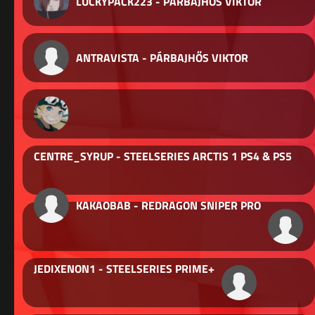
LUCKYPACK223 - PÁRBAJHŐS VIKTOR
ANTRAVISTA - PÁRBAJHŐS VIKTOR
CENTRE_SYRUP - STEELSERIES ARCTIS 1 PS4 & PS5
KAKAOBAB - REDRAGON SNIPER PRO
JEDIXENON1 - STEELSERIES PRIME+