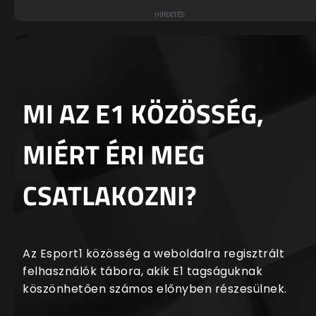
MI AZ E1 KÖZÖSSÉG,
MIÉRT ÉRI MEG
CSATLAKOZNI?
Az Esport1 közösség a weboldalra regisztrált
felhasználók tábora, akik E1 tagságuknak
köszönhetően számos előnyben részesülnek.