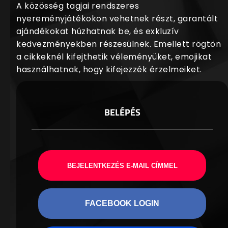
A közösség tagjai rendszeres
nyereményjátékokon vehetnek részt, garantált
ajándékokat húzhatnak be, és exkluzív
kedvezményekben részesülnek. Emellett rögtön
a cikkeknél kifejthetik véleményüket, emojikat
használhatnak, hogy kifejezzék érzelmeiket.
BELÉPÉS
BEJELENTKEZÉS E-MAIL CÍMMEL
FACEBOOK LOGIN