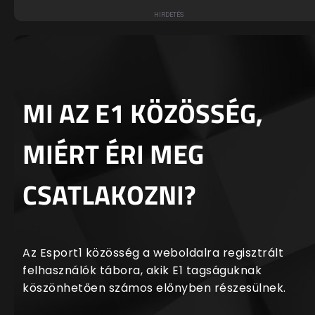
MI AZ E1 KÖZÖSSÉG,
MIÉRT ÉRI MEG
CSATLAKOZNI?
Az Esport1 közösség a weboldalra regisztrált
felhasználók tábora, akik E1 tagságuknak
köszönhetően számos előnyben részesülnek.