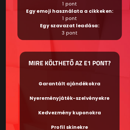
1 pont
Egy emoji használata a cikkeken:
1 pont
Egy szavazat leadása:
3 pont
MIRE KÖLTHETŐ AZ E1 PONT?
Garantált ajándékokra
Nyereményjáték-szelvényekre
Kedvezmény kuponokra
Profil skinekre