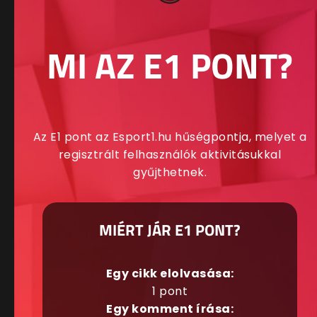
MI AZ E1 PONT?
Az E1 pont az Esport1.hu hűségpontja, melyet a
regisztrált felhasználók aktivitásukkal
gyűjthetnek.
MIÉRT JÁR E1 PONT?
Egy cikk elolvasása:
1 pont
Egy komment írása: