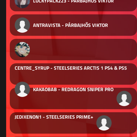
LUCKYPACK223 - PÁRBAJHŐS VIKTOR
ANTRAVISTA - PÁRBAJHŐS VIKTOR
CENTRE_SYRUP - STEELSERIES ARCTIS 1 PS4 & PS5
KAKAOBAB - REDRAGON SNIPER PRO
JEDIXENON1 - STEELSERIES PRIME+