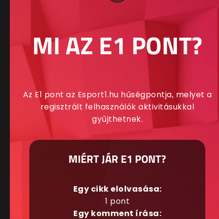
MI AZ E1 PONT?
Az E1 pont az Esport1.hu hűségpontja, melyet a
regisztrált felhasználók aktivitásukkal
gyűjthetnek.
MIÉRT JÁR E1 PONT?
Egy cikk elolvasása:
1 pont
Egy komment írása: