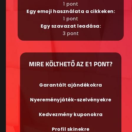
1 pont
Egy emoji használata a cikkeken:
1 pont
Egy szavazat leadása:
3 pont
MIRE KÖLTHETŐ AZ E1 PONT?
Garantált ajándékokra
Nyereményjáték-szelvényekre
Kedvezmény kuponokra
Profil skinekre