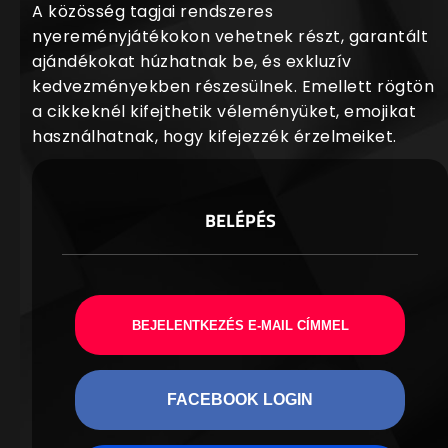
A közösség tagjai rendszeres
nyereményjátékokon vehetnek részt, garantált
ajándékokat húzhatnak be, és exkluzív
kedvezményekben részesülnek. Emellett rögtön
a cikkeknél kifejthetik véleményüket, emojikat
használhatnak, hogy kifejezzék érzelmeiket.
BELÉPÉS
BEJELENTKEZÉS E-MAIL CÍMMEL
FACEBOOK LOGIN