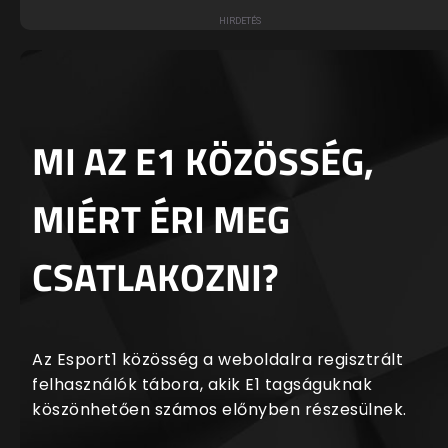
MI AZ E1 KÖZÖSSÉG,
MIÉRT ÉRI MEG
CSATLAKOZNI?
Az Esport1 közösség a weboldalra regisztrált
felhasználók tábora, akik E1 tagságuknak
köszönhetően számos előnyben részesülnek.