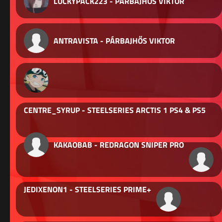
LUCKYPACK223 - PÁRBAJHŐS VIKTOR
ANTRAVISTA - PÁRBAJHŐS VIKTOR
CENTRE_SYRUP - STEELSERIES ARCTIS 1 PS4 & PS5
KAKAOBAB - REDRAGON SNIPER PRO
JEDIXENON1 - STEELSERIES PRIME+