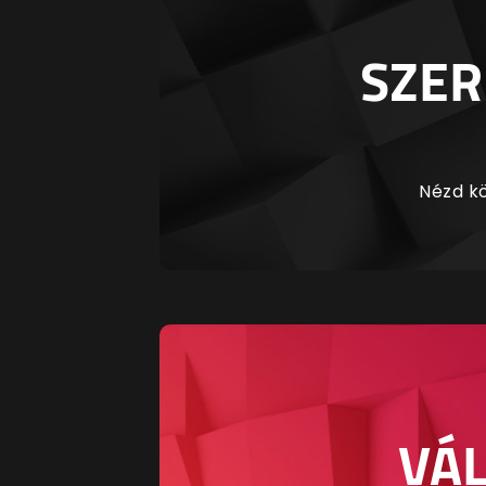
SZER
Nézd kö
VÁL