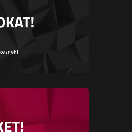
OKAT!
rkeznek!
KET!