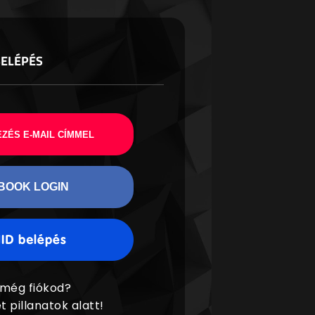
BELÉPÉS
ZÉS E-MAIL CÍMMEL
BOOK LOGIN
 még fiókod?
t pillanatok alatt!