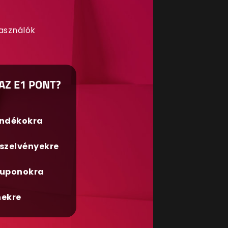
használók
AZ E1 PONT?
ándékokra
szelvényekre
uponokra
nekre