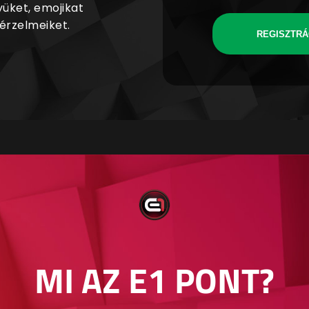
yüket, emojikat
 érzelmeiket.
REGISZTRÁ
MI AZ E1 PONT?