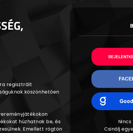
SSÉG,
BEJELENTKE
FACE
a regisztrált
agságuknak köszönhetően
nyereményjátékokon
dékokat húzhatnak be, és
Nincs
esülnek. Emellett rögtön
Csinálj egye