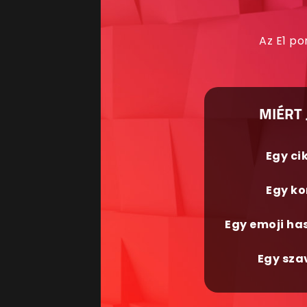
Az E1 po
MIÉRT 
Egy ci
Egy ko
Egy emoji ha
Egy sza