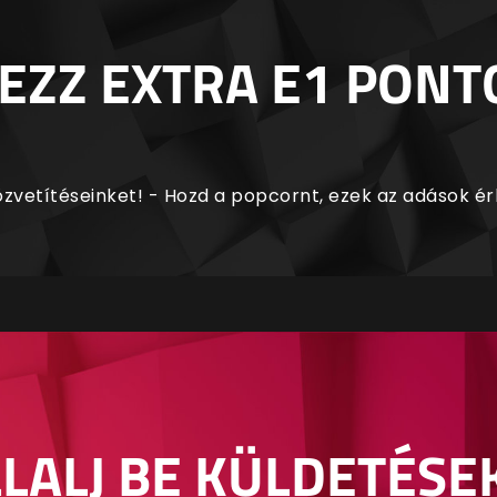
EZZ EXTRA E1 PONT
zvetítéseinket! - Hozd a popcornt, ezek az adások é
LALJ BE KÜLDETÉSE