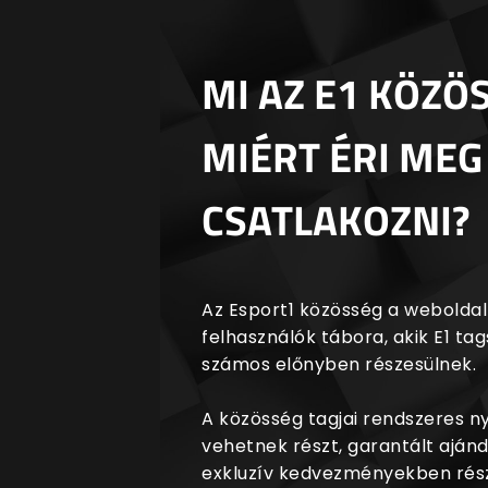
MI AZ E1 KÖZÖ
MIÉRT ÉRI MEG
CSATLAKOZNI?
Az Esport1 közösség a weboldalr
felhasználók tábora, akik E1 t
számos előnyben részesülnek.
A közösség tagjai rendszeres 
vehetnek részt, garantált aján
exkluzív kedvezményekben rész