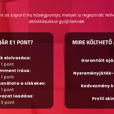
nt az Esport1.hu hűségpontja, melyet a regisztrált fel
aktivitásukkal gyűjthetnek.
JÁR E1 PONT?
MIRE KÖLTHETŐ 
kk elolvasása:
Garantált aj
1 pont
mment írása:
Nyereményjáték-
1 pont
sználata a cikkeken:
Kedvezmény k
1 pont
vazat leadása:
Profil ski
3 pont