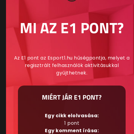
MI AZ E1 PONT?
Az E1 pont az Esport1.hu hűségpontja, melyet a
regisztrált felhasználók aktivitásukkal
gyűjthetnek.
MIÉRT JÁR E1 PONT?
Egy cikk elolvasása:
1 pont
Egy komment írása: