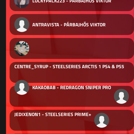
LUCKYPACK223 - PÁRBAJHŐS VIKTOR
ANTRAVISTA - PÁRBAJHŐS VIKTOR
CENTRE_SYRUP - STEELSERIES ARCTIS 1 PS4 & PS5
KAKAOBAB - REDRAGON SNIPER PRO
JEDIXENON1 - STEELSERIES PRIME+