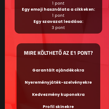
1 pont
Egy emoji használata a cikkeken:
1 pont
Egy szavazat leadása:
3 pont
MIRE KÖLTHETŐ AZ E1 PONT?
Garantált ajándékokra
Nyereményjáték-szelvényekre
Kedvezmény kuponokra
Profil skinekre