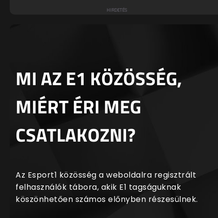
MI AZ E1 KÖZÖSSÉG,
MIÉRT ÉRI MEG
CSATLAKOZNI?
Az Esport1 közösség a weboldalra regisztrált
felhasználók tábora, akik E1 tagságuknak
köszönhetően számos előnyben részesülnek.