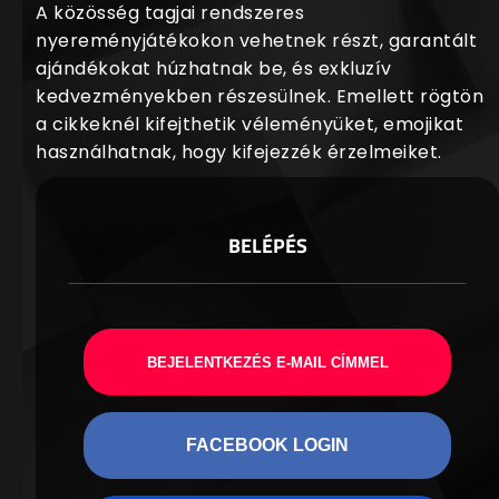
A közösség tagjai rendszeres
nyereményjátékokon vehetnek részt, garantált
ajándékokat húzhatnak be, és exkluzív
kedvezményekben részesülnek. Emellett rögtön
a cikkeknél kifejthetik véleményüket, emojikat
használhatnak, hogy kifejezzék érzelmeiket.
BELÉPÉS
BEJELENTKEZÉS E-MAIL CÍMMEL
FACEBOOK LOGIN