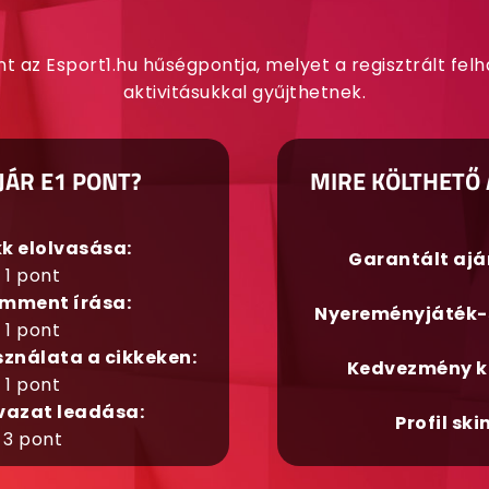
nt az Esport1.hu hűségpontja, melyet a regisztrált fel
aktivitásukkal gyűjthetnek.
JÁR E1 PONT?
MIRE KÖLTHETŐ 
kk elolvasása:
Garantált aj
1 pont
mment írása:
Nyereményjáték-
1 pont
sználata a cikkeken:
Kedvezmény k
1 pont
vazat leadása:
Profil ski
3 pont