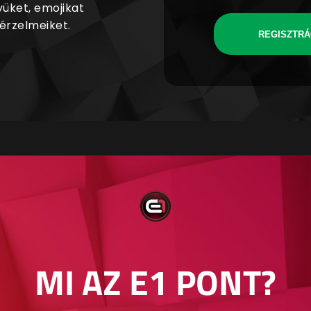
yüket, emojikat
 érzelmeiket.
REGISZTRÁ
MI AZ E1 PONT?