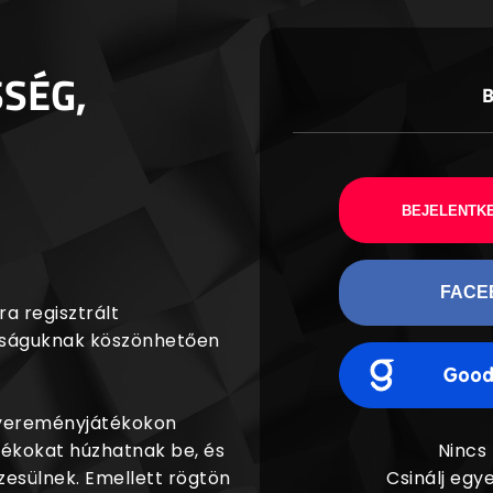
SSÉG,
BEJELENTKE
FACE
a regisztrált
agságuknak köszönhetően
nyereményjátékokon
dékokat húzhatnak be, és
Nincs
esülnek. Emellett rögtön
Csinálj egye