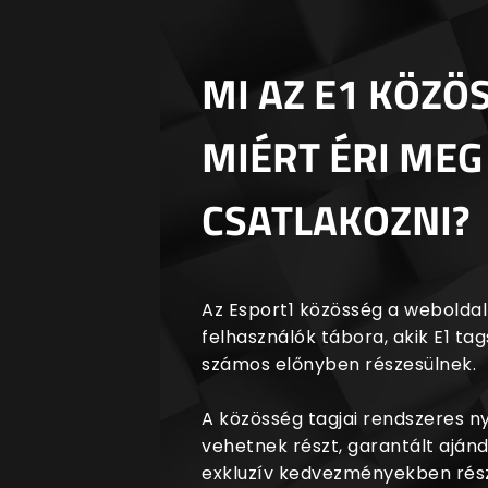
MI AZ E1 KÖZÖ
MIÉRT ÉRI MEG
CSATLAKOZNI?
Az Esport1 közösség a weboldalr
felhasználók tábora, akik E1 t
számos előnyben részesülnek.
A közösség tagjai rendszeres 
vehetnek részt, garantált aján
exkluzív kedvezményekben rész