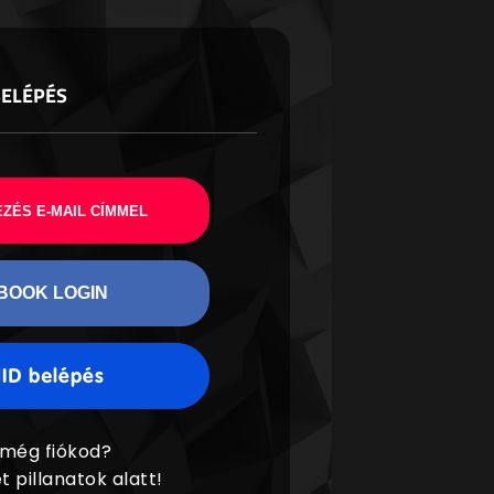
BELÉPÉS
ZÉS E-MAIL CÍMMEL
BOOK LOGIN
 még fiókod?
t pillanatok alatt!