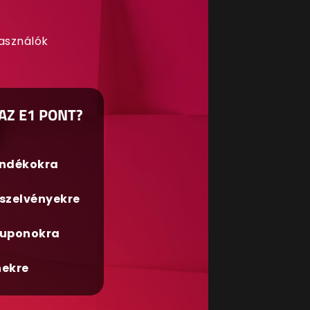
használók
AZ E1 PONT?
ándékokra
szelvényekre
uponokra
nekre