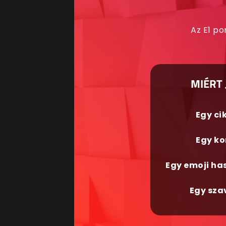
Az E1 po
MIÉRT 
Egy ci
Egy ko
Egy emoji ha
Egy sza