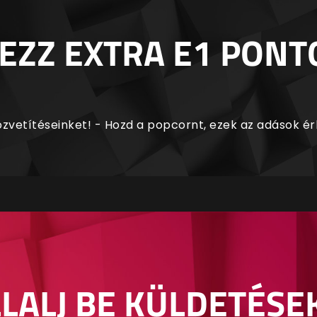
EZZ EXTRA E1 PONT
zvetítéseinket! - Hozd a popcornt, ezek az adások é
LALJ BE KÜLDETÉSE