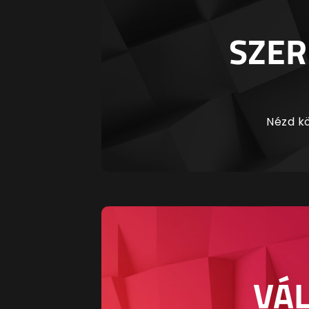
SZER
Nézd kö
VÁL