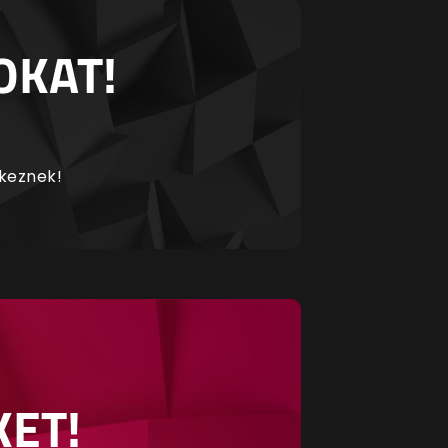
OKAT!
rkeznek!
KET!