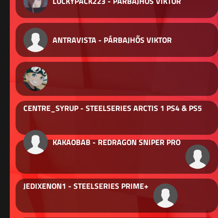
LUCKYPACK223 - PÁRBAJHŐS VIKTOR
ANTRAVISTA - PÁRBAJHŐS VIKTOR
CENTRE_SYRUP - STEELSERIES ARCTIS 1 PS4 & PS5
KAKAOBAB - REDRAGON SNIPER PRO
JEDIXENON1 - STEELSERIES PRIME+