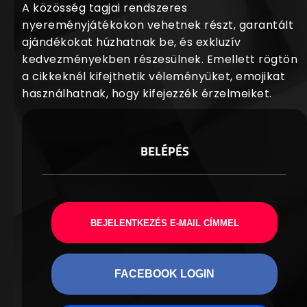
A közösség tagjai rendszeres
nyereményjátékokon vehetnek részt, garantált
ajándékokat húzhatnak be, és exkluzív
kedvezményekben részesülnek. Emellett rögtön
a cikkeknél kifejthetik véleményüket, emojikat
használhatnak, hogy kifejezzék érzelmeiket.
BELÉPÉS
BEJELENTKEZÉS E-MAIL CÍMMEL
FACEBOOK LOGIN