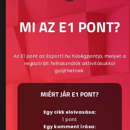
MI AZ E1 PONT?
Az E1 pont az Esport1.hu hűségpontja, melyet a
regisztrált felhasználók aktivitásukkal
gyűjthetnek.
MIÉRT JÁR E1 PONT?
Egy cikk elolvasása:
1 pont
Egy komment írása: