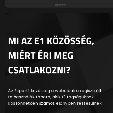
MI AZ E1 KÖZÖSSÉG,
MIÉRT ÉRI MEG
CSATLAKOZNI?
Az Esport1 közösség a weboldalra regisztrált
felhasználók tábora, akik E1 tagságuknak
köszönhetően számos előnyben részesülnek.