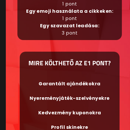
1 pont
Egy emoji használata a cikkeken:
1 pont
Egy szavazat leadása:
3 pont
MIRE KÖLTHETŐ AZ E1 PONT?
Garantált ajándékokra
Nyereményjáték-szelvényekre
Kedvezmény kuponokra
Profil skinekre