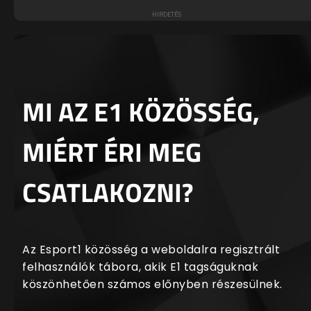
MI AZ E1 KÖZÖSSÉG,
MIÉRT ÉRI MEG
CSATLAKOZNI?
Az Esport1 közösség a weboldalra regisztrált
felhasználók tábora, akik E1 tagságuknak
köszönhetően számos előnyben részesülnek.