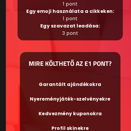
1 pont
Egy emoji használata a cikkeken:
1 pont
Egy szavazat leadása:
3 pont
MIRE KÖLTHETŐ AZ E1 PONT?
Garantált ajándékokra
Nyereményjáték-szelvényekre
Kedvezmény kuponokra
Profil skinekre