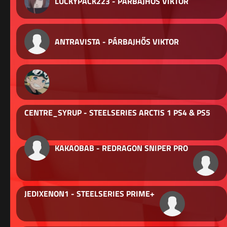
LUCKYPACK223 - PÁRBAJHŐS VIKTOR
ANTRAVISTA - PÁRBAJHŐS VIKTOR
CENTRE_SYRUP - STEELSERIES ARCTIS 1 PS4 & PS5
KAKAOBAB - REDRAGON SNIPER PRO
JEDIXENON1 - STEELSERIES PRIME+