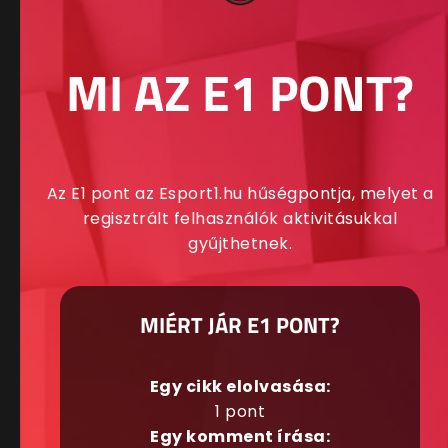
MI AZ E1 PONT?
Az E1 pont az Esport1.hu hűségpontja, melyet a
regisztrált felhasználók aktivitásukkal
gyűjthetnek.
MIÉRT JÁR E1 PONT?
Egy cikk elolvasása:
1 pont
Egy komment írása: