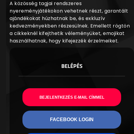
A közösség tagjai rendszeres
nyereményjátékokon vehetnek részt, garantált
ajándékokat húzhatnak be, és exkluzív
kedvezményekben részesülnek. Emellett rögtön
a cikkeknél kifejthetik véleményüket, emojikat
használhatnak, hogy kifejezzék érzelmeiket.
BELÉPÉS
BEJELENTKEZÉS E-MAIL CÍMMEL
FACEBOOK LOGIN