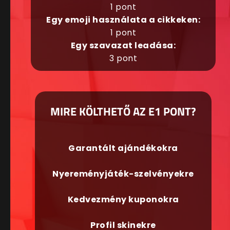
1 pont
Egy emoji használata a cikkeken:
1 pont
Egy szavazat leadása:
3 pont
MIRE KÖLTHETŐ AZ E1 PONT?
Garantált ajándékokra
Nyereményjáték-szelvényekre
Kedvezmény kuponokra
Profil skinekre