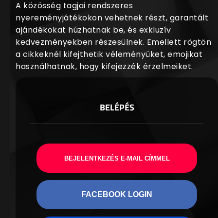
A közösség tagjai rendszeres
nyereményjátékokon vehetnek részt, garantált
ajándékokat húzhatnak be, és exkluzív
kedvezményekben részesülnek. Emellett rögtön
a cikkeknél kifejthetik véleményüket, emojikat
használhatnak, hogy kifejezzék érzelmeiket.
BELÉPÉS
BEJELENTKEZÉS E-MAIL CÍMMEL
FACEBOOK LOGIN