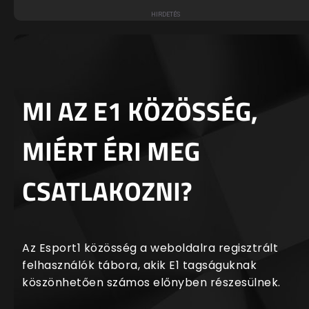
MI AZ E1 KÖZÖSSÉG,
MIÉRT ÉRI MEG
CSATLAKOZNI?
Az Esport1 közösség a weboldalra regisztrált
felhasználók tábora, akik E1 tagságuknak
köszönhetően számos előnyben részesülnek.