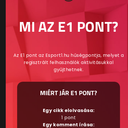
MI AZ E1 PONT?
Az E1 pont az Esport1.hu hűségpontja, melyet a
regisztrált felhasználók aktivitásukkal
gyűjthetnek.
MIÉRT JÁR E1 PONT?
Egy cikk elolvasása:
1 pont
Egy komment írása: