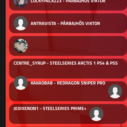
LUCKYPACK223 - PÁRBAJHŐS VIKTOR
ANTRAVISTA - PÁRBAJHŐS VIKTOR
CENTRE_SYRUP - STEELSERIES ARCTIS 1 PS4 & PS5
KAKAOBAB - REDRAGON SNIPER PRO
JEDIXENON1 - STEELSERIES PRIME+