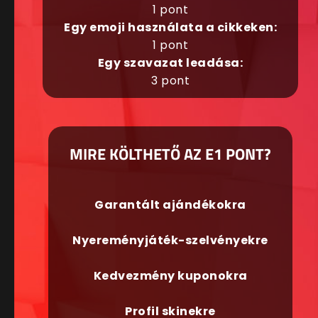
1 pont
Egy emoji használata a cikkeken:
1 pont
Egy szavazat leadása:
3 pont
MIRE KÖLTHETŐ AZ E1 PONT?
Garantált ajándékokra
Nyereményjáték-szelvényekre
Kedvezmény kuponokra
Profil skinekre