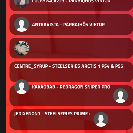
LUCKYPACK223 - PÁRBAJHŐS VIKTOR
ANTRAVISTA - PÁRBAJHŐS VIKTOR
CENTRE_SYRUP - STEELSERIES ARCTIS 1 PS4 & PS5
KAKAOBAB - REDRAGON SNIPER PRO
JEDIXENON1 - STEELSERIES PRIME+