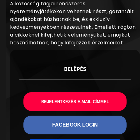
A közösség tagjai rendszeres
nyereményjátékokon vehetnek részt, garantált
ajándékokat húzhatnak be, és exkluzív
kedvezményekben részesülnek. Emellett rögtön
a cikkeknél kifejthetik véleményüket, emojikat
használhatnak, hogy kifejezzék érzelmeiket.
BELÉPÉS
BEJELENTKEZÉS E-MAIL CÍMMEL
FACEBOOK LOGIN