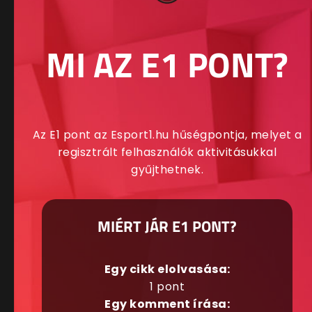
MI AZ E1 PONT?
Az E1 pont az Esport1.hu hűségpontja, melyet a
regisztrált felhasználók aktivitásukkal
gyűjthetnek.
MIÉRT JÁR E1 PONT?
Egy cikk elolvasása:
1 pont
Egy komment írása: