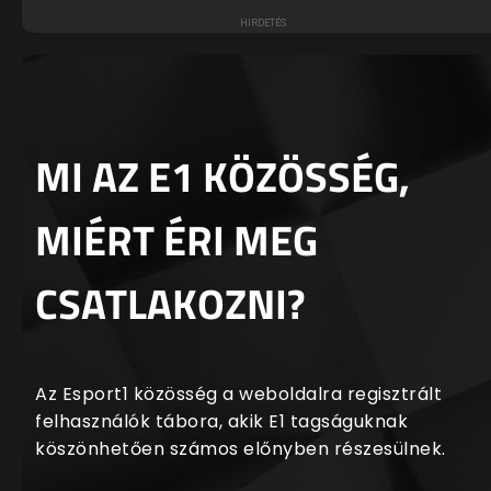
MI AZ E1 KÖZÖSSÉG,
MIÉRT ÉRI MEG
CSATLAKOZNI?
Az Esport1 közösség a weboldalra regisztrált
felhasználók tábora, akik E1 tagságuknak
köszönhetően számos előnyben részesülnek.