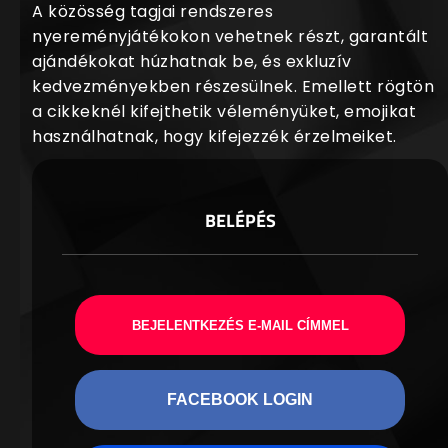
A közösség tagjai rendszeres
nyereményjátékokon vehetnek részt, garantált
ajándékokat húzhatnak be, és exkluzív
kedvezményekben részesülnek. Emellett rögtön
a cikkeknél kifejthetik véleményüket, emojikat
használhatnak, hogy kifejezzék érzelmeiket.
BELÉPÉS
BEJELENTKEZÉS E-MAIL CÍMMEL
FACEBOOK LOGIN