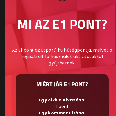
MI AZ E1 PONT?
Az E1 pont az Esport1.hu hűségpontja, melyet a
regisztrált felhasználók aktivitásukkal
gyűjthetnek.
MIÉRT JÁR E1 PONT?
Egy cikk elolvasása:
1 pont
Egy komment írása: