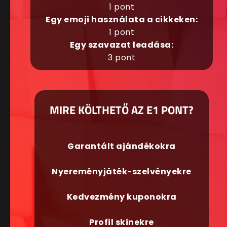
1 pont
Egy emoji használata a cikkeken:
1 pont
Egy szavazat leadása:
3 pont
MIRE KÖLTHETŐ AZ E1 PONT?
Garantált ajándékokra
Nyereményjáték-szelvényekre
Kedvezmény kuponokra
Profil skinekre