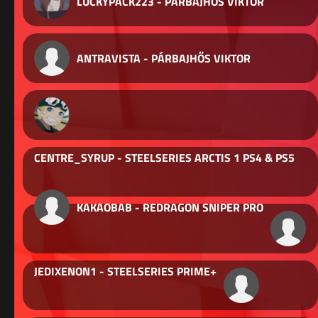
LUCKYPACK223 - PÁRBAJHŐS VIKTOR
ANTRAVISTA - PÁRBAJHŐS VIKTOR
CENTRE_SYRUP - STEELSERIES ARCTIS 1 PS4 & PS5
KAKAOBAB - REDRAGON SNIPER PRO
JEDIXENON1 - STEELSERIES PRIME+