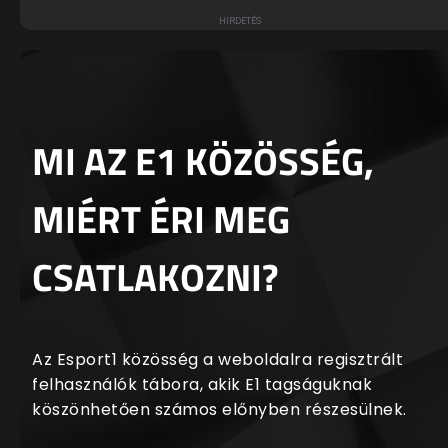
MI AZ E1 KÖZÖSSÉG,
MIÉRT ÉRI MEG
CSATLAKOZNI?
Az Esport1 közösség a weboldalra regisztrált
felhasználók tábora, akik E1 tagságuknak
köszönhetően számos előnyben részesülnek.