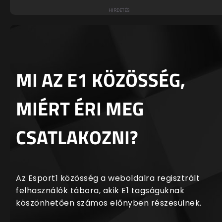
MI AZ E1 KÖZÖSSÉG,
MIÉRT ÉRI MEG
CSATLAKOZNI?
Az Esport1 közösség a weboldalra regisztrált
felhasználók tábora, akik E1 tagságuknak
köszönhetően számos előnyben részesülnek.