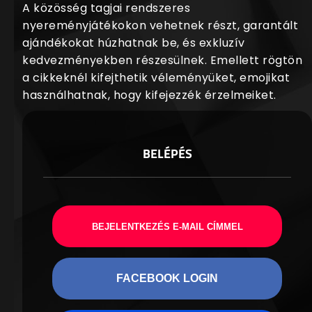
A közösség tagjai rendszeres
nyereményjátékokon vehetnek részt, garantált
ajándékokat húzhatnak be, és exkluzív
kedvezményekben részesülnek. Emellett rögtön
a cikkeknél kifejthetik véleményüket, emojikat
használhatnak, hogy kifejezzék érzelmeiket.
BELÉPÉS
BEJELENTKEZÉS E-MAIL CÍMMEL
FACEBOOK LOGIN