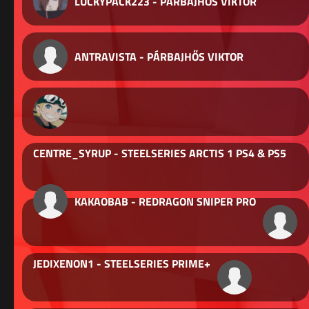
LUCKYPACK223 - PÁRBAJHŐS VIKTOR
ANTRAVISTA - PÁRBAJHŐS VIKTOR
CENTRE_SYRUP - STEELSERIES ARCTIS 1 PS4 & PS5
KAKAOBAB - REDRAGON SNIPER PRO
JEDIXENON1 - STEELSERIES PRIME+