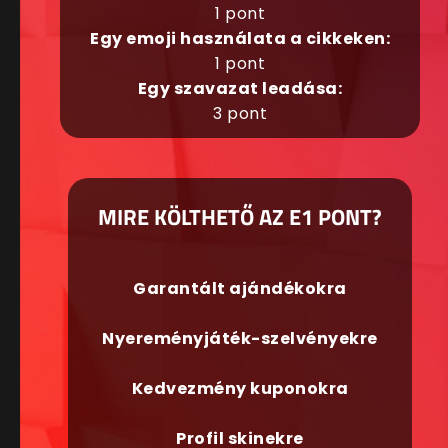
1 pont
Egy emoji használata a cikkeken:
1 pont
Egy szavazat leadása:
3 pont
MIRE KÖLTHETŐ AZ E1 PONT?
Garantált ajándékokra
Nyereményjáték-szelvényekre
Kedvezmény kuponokra
Profil skinekre