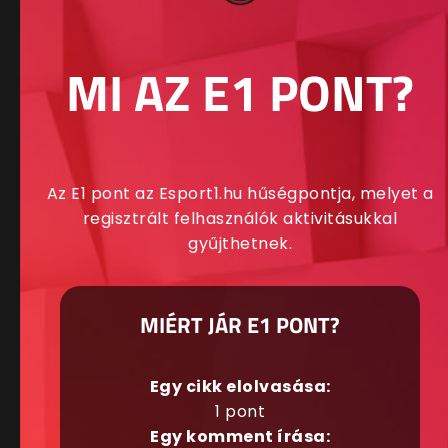
MI AZ E1 PONT?
Az E1 pont az Esport1.hu hűségpontja, melyet a
regisztrált felhasználók aktivitásukkal
gyűjthetnek.
MIÉRT JÁR E1 PONT?
Egy cikk elolvasása:
1 pont
Egy komment írása: