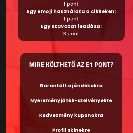
1 pont
Egy emoji használata a cikkeken:
1 pont
Egy szavazat leadása:
3 pont
MIRE KÖLTHETŐ AZ E1 PONT?
Garantált ajándékokra
Nyereményjáték-szelvényekre
Kedvezmény kuponokra
Profil skinekre