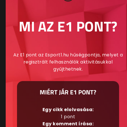
MI AZ E1 PONT?
Az E1 pont az Esport1.hu hűségpontja, melyet a
regisztrált felhasználók aktivitásukkal
gyűjthetnek.
MIÉRT JÁR E1 PONT?
Egy cikk elolvasása:
1 pont
Egy komment írása: