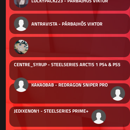
LUCKYPACK223 - PÁRBAJHŐS VIKTOR
ANTRAVISTA - PÁRBAJHŐS VIKTOR
CENTRE_SYRUP - STEELSERIES ARCTIS 1 PS4 & PS5
KAKAOBAB - REDRAGON SNIPER PRO
JEDIXENON1 - STEELSERIES PRIME+