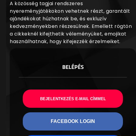
A közösség tagjai rendszeres
nyereményjátékokon vehetnek részt, garantált
ajándékokat húzhatnak be, és exkluzív
kedvezményekben részesülnek. Emellett rögtön
a cikkeknél kifejthetik véleményüket, emojikat
használhatnak, hogy kifejezzék érzelmeiket.
BELÉPÉS
BEJELENTKEZÉS E-MAIL CÍMMEL
FACEBOOK LOGIN