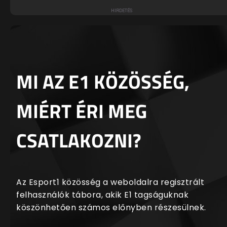
MI AZ E1 KÖZÖSSÉG,
MIÉRT ÉRI MEG
CSATLAKOZNI?
Az Esport1 közösség a weboldalra regisztrált
felhasználók tábora, akik E1 tagságuknak
köszönhetően számos előnyben részesülnek.