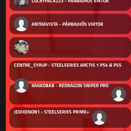
LUCKYPACK223 - PÁRBAJHŐS VIKTOR
ANTRAVISTA - PÁRBAJHŐS VIKTOR
CENTRE_SYRUP - STEELSERIES ARCTIS 1 PS4 & PS5
KAKAOBAB - REDRAGON SNIPER PRO
JEDIXENON1 - STEELSERIES PRIME+