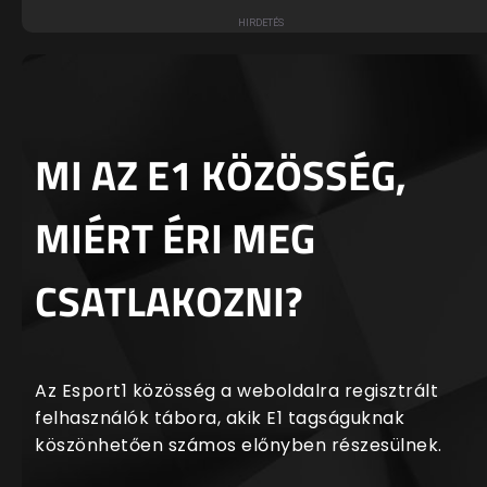
MI AZ E1 KÖZÖSSÉG,
MIÉRT ÉRI MEG
CSATLAKOZNI?
Az Esport1 közösség a weboldalra regisztrált
felhasználók tábora, akik E1 tagságuknak
köszönhetően számos előnyben részesülnek.