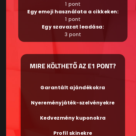
1 pont
Egy emoji használata a cikkeken:
1 pont
Egy szavazat leadása:
3 pont
MIRE KÖLTHETŐ AZ E1 PONT?
Garantált ajándékokra
Nyereményjáték-szelvényekre
Kedvezmény kuponokra
Profil skinekre