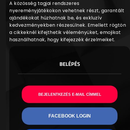
A közösség tagjai rendszeres
nyereményjátékokon vehetnek részt, garantált
ajándékokat húzhatnak be, és exkluzív
kedvezményekben részesülnek. Emellett rögtön
a cikkeknél kifejthetik véleményüket, emojikat
használhatnak, hogy kifejezzék érzelmeiket.
BELÉPÉS
BEJELENTKEZÉS E-MAIL CÍMMEL
FACEBOOK LOGIN