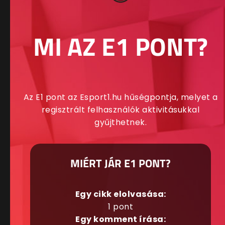
MI AZ E1 PONT?
Az E1 pont az Esport1.hu hűségpontja, melyet a
regisztrált felhasználók aktivitásukkal
gyűjthetnek.
MIÉRT JÁR E1 PONT?
Egy cikk elolvasása:
1 pont
Egy komment írása: