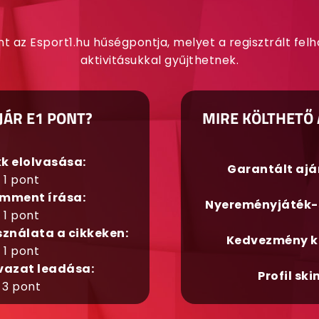
nt az Esport1.hu hűségpontja, melyet a regisztrált fel
aktivitásukkal gyűjthetnek.
JÁR E1 PONT?
MIRE KÖLTHETŐ 
kk elolvasása:
Garantált aj
1 pont
mment írása:
Nyereményjáték-
1 pont
sználata a cikkeken:
Kedvezmény k
1 pont
vazat leadása:
Profil ski
3 pont