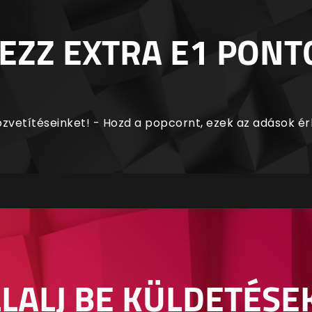
EZZ EXTRA E1 PONT
zvetítéseinket! - Hozd a popcornt, ezek az adások é
LALJ BE KÜLDETÉSE