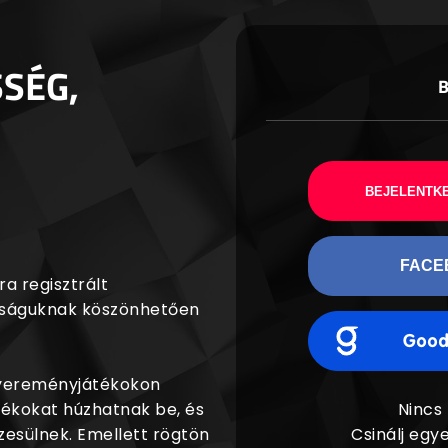
SSÉG,
BEJELENTKE
FACE
a regisztrált
agságuknak köszönhetően
nyereményjátékokon
dékokat húzhatnak be, és
Nincs
esülnek. Emellett rögtön
Csinálj egye