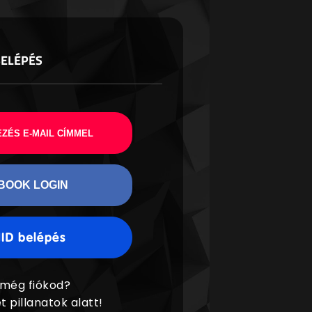
BELÉPÉS
ZÉS E-MAIL CÍMMEL
BOOK LOGIN
 még fiókod?
t pillanatok alatt!