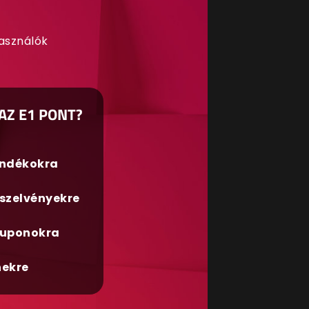
használók
AZ E1 PONT?
ándékokra
szelvényekre
uponokra
nekre