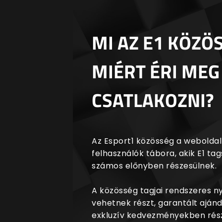
MI AZ E1 KÖZÖ
MIÉRT ÉRI MEG
CSATLAKOZNI?
Az Esport1 közösség a weboldalr
felhasználók tábora, akik E1 t
számos előnyben részesülnek.
A közösség tagjai rendszeres 
vehetnek részt, garantált aján
exkluzív kedvezményekben rész