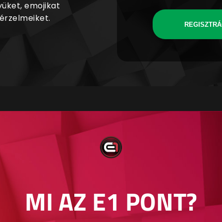
yüket, emojikat
 érzelmeiket.
REGISZTRÁ
MI AZ E1 PONT?