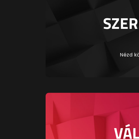
SZER
Nézd kö
VÁL