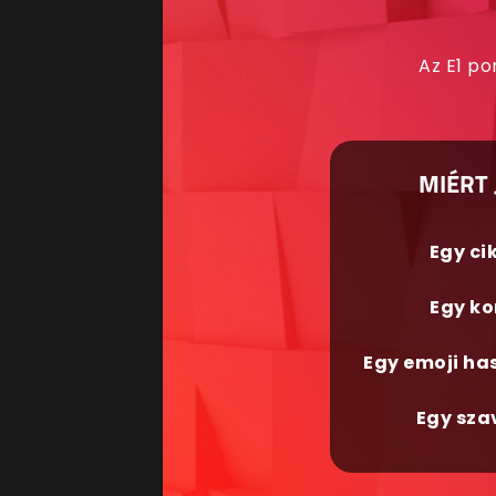
Az E1 po
MIÉRT 
Egy ci
Egy ko
Egy emoji ha
Egy sza