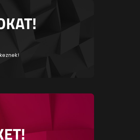
OKAT!
rkeznek!
KET!