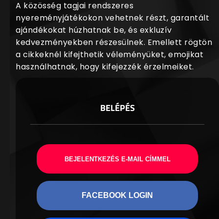
A közösség tagjai rendszeres
nyereményjátékokon vehetnek részt, garantált
ajándékokat húzhatnak be, és exkluzív
kedvezményekben részesülnek. Emellett rögtön
a cikkeknél kifejthetik véleményüket, emojikat
használhatnak, hogy kifejezzék érzelmeiket.
BELÉPÉS
BEJELENTKEZÉS E-MAIL CÍMMEL
FACEBOOK LOGIN