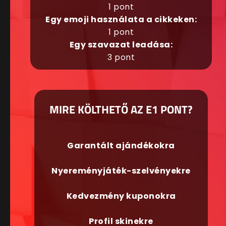
1 pont
Egy emoji használata a cikkeken:
1 pont
Egy szavazat leadása:
3 pont
MIRE KÖLTHETŐ AZ E1 PONT?
Garantált ajándékokra
Nyereményjáték-szelvényekre
Kedvezmény kuponokra
Profil skinekre