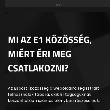
MI AZ E1 KÖZÖSSÉG,
MIÉRT ÉRI MEG
CSATLAKOZNI?
Az Esport1 közösség a weboldalra regisztrált
felhasználók tábora, akik E1 tagságuknak
köszönhetően számos előnyben részesülnek.