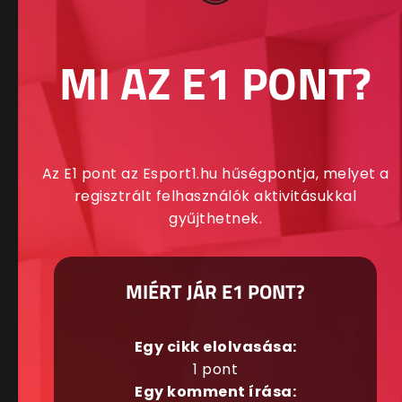
MI AZ E1 PONT?
Az E1 pont az Esport1.hu hűségpontja, melyet a
regisztrált felhasználók aktivitásukkal
gyűjthetnek.
MIÉRT JÁR E1 PONT?
Egy cikk elolvasása:
1 pont
Egy komment írása: