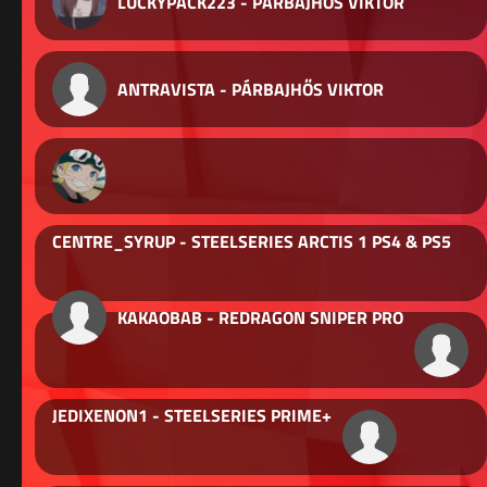
LUCKYPACK223 - PÁRBAJHŐS VIKTOR
ANTRAVISTA - PÁRBAJHŐS VIKTOR
CENTRE_SYRUP - STEELSERIES ARCTIS 1 PS4 & PS5
KAKAOBAB - REDRAGON SNIPER PRO
JEDIXENON1 - STEELSERIES PRIME+