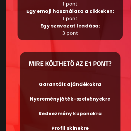
1 pont
Egy emoji használata a cikkeken:
1 pont
Egy szavazat leadása:
3 pont
MIRE KÖLTHETŐ AZ E1 PONT?
Garantált ajándékokra
Nyereményjáték-szelvényekre
Kedvezmény kuponokra
Profil skinekre