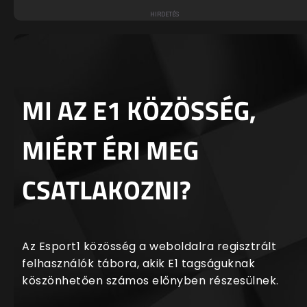
MI AZ E1 KÖZÖSSÉG,
MIÉRT ÉRI MEG
CSATLAKOZNI?
Az Esport1 közösség a weboldalra regisztrált
felhasználók tábora, akik E1 tagságuknak
köszönhetően számos előnyben részesülnek.