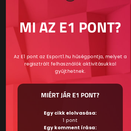
MI AZ E1 PONT?
Az E1 pont az Esport1.hu hűségpontja, melyet a
regisztrált felhasználók aktivitásukkal
gyűjthetnek.
MIÉRT JÁR E1 PONT?
Egy cikk elolvasása:
1 pont
Egy komment írása: