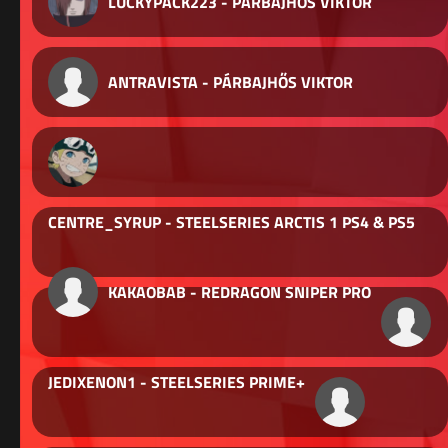
LUCKYPACK223 - PÁRBAJHŐS VIKTOR
ANTRAVISTA - PÁRBAJHŐS VIKTOR
CENTRE_SYRUP - STEELSERIES ARCTIS 1 PS4 & PS5
KAKAOBAB - REDRAGON SNIPER PRO
JEDIXENON1 - STEELSERIES PRIME+