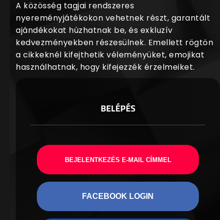
A közösség tagjai rendszeres
nyereményjátékokon vehetnek részt, garantált
ajándékokat húzhatnak be, és exkluzív
kedvezményekben részesülnek. Emellett rögtön
a cikkeknél kifejthetik véleményüket, emojikat
használhatnak, hogy kifejezzék érzelmeiket.
BELÉPÉS
BEJELENTKEZÉS E-MAIL CÍMMEL
FACEBOOK LOGIN