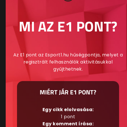
MI AZ E1 PONT?
Az E1 pont az Esport1.hu hűségpontja, melyet a
regisztrált felhasználók aktivitásukkal
gyűjthetnek.
MIÉRT JÁR E1 PONT?
Egy cikk elolvasása:
1 pont
Egy komment írása: