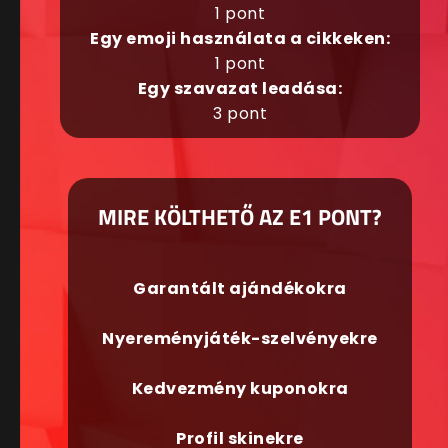
1 pont
Egy emoji használata a cikkeken:
1 pont
Egy szavazat leadása:
3 pont
MIRE KÖLTHETŐ AZ E1 PONT?
Garantált ajándékokra
Nyereményjáték-szelvényekre
Kedvezmény kuponokra
Profil skinekre