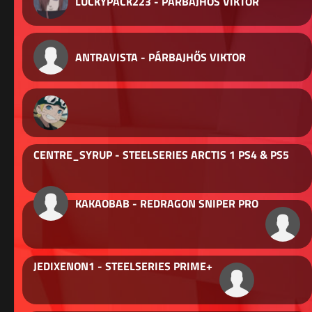
LUCKYPACK223 - PÁRBAJHŐS VIKTOR
ANTRAVISTA - PÁRBAJHŐS VIKTOR
CENTRE_SYRUP - STEELSERIES ARCTIS 1 PS4 & PS5
KAKAOBAB - REDRAGON SNIPER PRO
JEDIXENON1 - STEELSERIES PRIME+