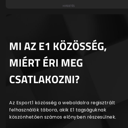
MI AZ E1 KÖZÖSSÉG,
MIÉRT ÉRI MEG
CSATLAKOZNI?
Az Esport1 közösség a weboldalra regisztrált
felhasználók tábora, akik E1 tagságuknak
köszönhetően számos előnyben részesülnek.