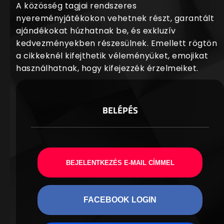
A közösség tagjai rendszeres
nyereményjátékokon vehetnek részt, garantált
ajándékokat húzhatnak be, és exkluzív
kedvezményekben részesülnek. Emellett rögtön
a cikkeknél kifejthetik véleményüket, emojikat
használhatnak, hogy kifejezzék érzelmeiket.
BELÉPÉS
BEJELENTKEZÉS E-MAIL CÍMMEL
FACEBOOK LOGIN