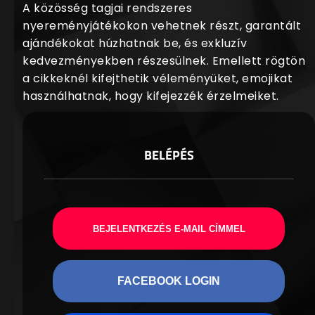
A közösség tagjai rendszeres
nyereményjátékokon vehetnek részt, garantált
ajándékokat húzhatnak be, és exkluzív
kedvezményekben részesülnek. Emellett rögtön
a cikkeknél kifejthetik véleményüket, emojikat
használhatnak, hogy kifejezzék érzelmeiket.
BELÉPÉS
BEJELENTKEZÉS E-MAIL CÍMMEL
FACEBOOK LOGIN