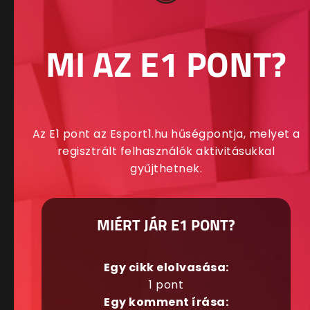
MI AZ E1 PONT?
Az E1 pont az Esport1.hu hűségpontja, melyet a
regisztrált felhasználók aktivitásukkal
gyűjthetnek.
MIÉRT JÁR E1 PONT?
Egy cikk elolvasása:
1 pont
Egy komment írása: