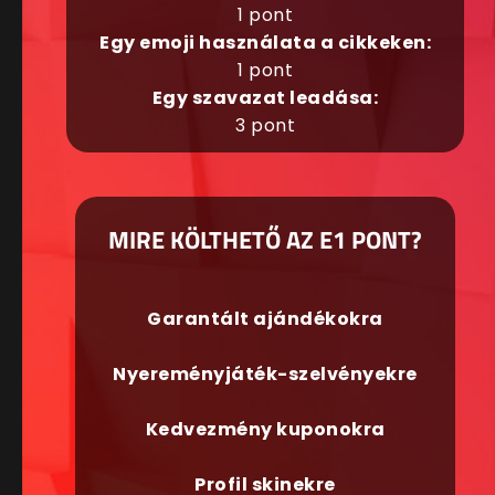
1 pont
Egy emoji használata a cikkeken:
1 pont
Egy szavazat leadása:
3 pont
MIRE KÖLTHETŐ AZ E1 PONT?
Garantált ajándékokra
Nyereményjáték-szelvényekre
Kedvezmény kuponokra
Profil skinekre