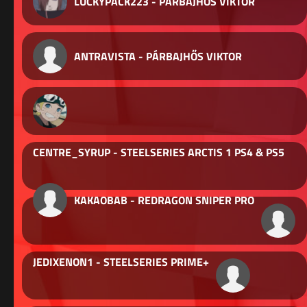
LUCKYPACK223 - PÁRBAJHŐS VIKTOR
ANTRAVISTA - PÁRBAJHŐS VIKTOR
CENTRE_SYRUP - STEELSERIES ARCTIS 1 PS4 & PS5
KAKAOBAB - REDRAGON SNIPER PRO
JEDIXENON1 - STEELSERIES PRIME+