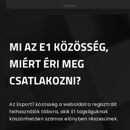
MI AZ E1 KÖZÖSSÉG,
MIÉRT ÉRI MEG
CSATLAKOZNI?
Az Esport1 közösség a weboldalra regisztrált
felhasználók tábora, akik E1 tagságuknak
köszönhetően számos előnyben részesülnek.