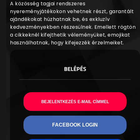
A közösség tagjai rendszeres
nyereményjátékokon vehetnek részt, garantált
ajándékokat húzhatnak be, és exkluzív
kedvezményekben részesülnek. Emellett rögtön
a cikkeknél kifejthetik véleményüket, emojikat
használhatnak, hogy kifejezzék érzelmeiket.
BELÉPÉS
BEJELENTKEZÉS E-MAIL CÍMMEL
FACEBOOK LOGIN