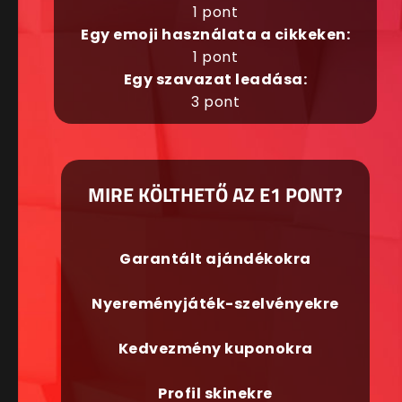
1 pont
Egy emoji használata a cikkeken:
1 pont
Egy szavazat leadása:
3 pont
MIRE KÖLTHETŐ AZ E1 PONT?
Garantált ajándékokra
Nyereményjáték-szelvényekre
Kedvezmény kuponokra
Profil skinekre