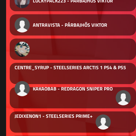
LUCKYPACK223 - PÁRBAJHŐS VIKTOR
ANTRAVISTA - PÁRBAJHŐS VIKTOR
CENTRE_SYRUP - STEELSERIES ARCTIS 1 PS4 & PS5
KAKAOBAB - REDRAGON SNIPER PRO
JEDIXENON1 - STEELSERIES PRIME+