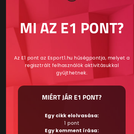
MI AZ E1 PONT?
Az E1 pont az Esport1.hu hűségpontja, melyet a
regisztrált felhasználók aktivitásukkal
gyűjthetnek.
MIÉRT JÁR E1 PONT?
Egy cikk elolvasása:
1 pont
Egy komment írása: