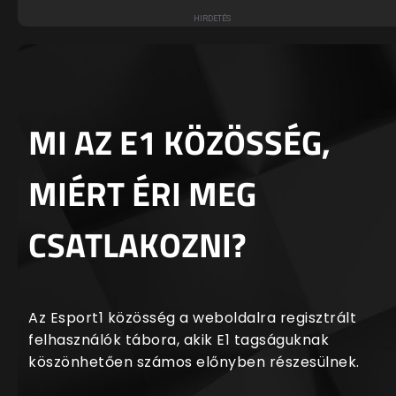
MI AZ E1 KÖZÖSSÉG,
MIÉRT ÉRI MEG
CSATLAKOZNI?
Az Esport1 közösség a weboldalra regisztrált
felhasználók tábora, akik E1 tagságuknak
köszönhetően számos előnyben részesülnek.