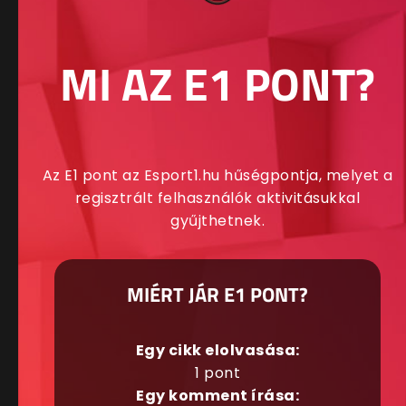
MI AZ E1 PONT?
Az E1 pont az Esport1.hu hűségpontja, melyet a
regisztrált felhasználók aktivitásukkal
gyűjthetnek.
MIÉRT JÁR E1 PONT?
Egy cikk elolvasása:
1 pont
Egy komment írása: