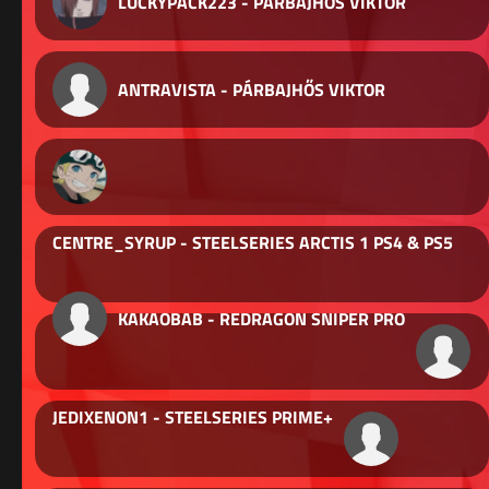
LUCKYPACK223 - PÁRBAJHŐS VIKTOR
ANTRAVISTA - PÁRBAJHŐS VIKTOR
CENTRE_SYRUP - STEELSERIES ARCTIS 1 PS4 & PS5
KAKAOBAB - REDRAGON SNIPER PRO
JEDIXENON1 - STEELSERIES PRIME+