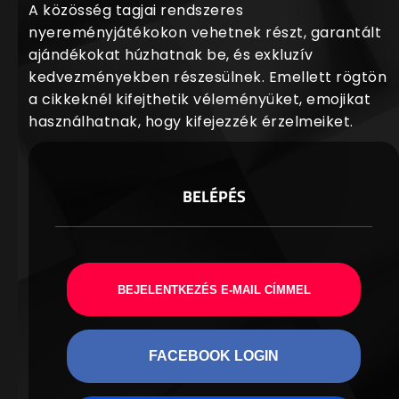
A közösség tagjai rendszeres
nyereményjátékokon vehetnek részt, garantált
ajándékokat húzhatnak be, és exkluzív
kedvezményekben részesülnek. Emellett rögtön
a cikkeknél kifejthetik véleményüket, emojikat
használhatnak, hogy kifejezzék érzelmeiket.
BELÉPÉS
BEJELENTKEZÉS E-MAIL CÍMMEL
FACEBOOK LOGIN