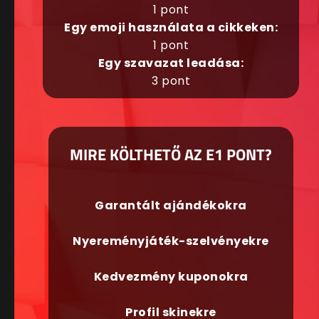
1 pont
Egy emoji használata a cikkeken:
1 pont
Egy szavazat leadása:
3 pont
MIRE KÖLTHETŐ AZ E1 PONT?
Garantált ajándékokra
Nyereményjáték-szelvényekre
Kedvezmény kuponokra
Profil skinekre