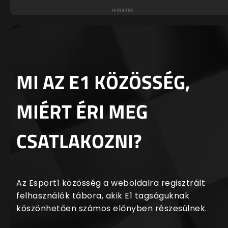
MI AZ E1 KÖZÖSSÉG,
MIÉRT ÉRI MEG
CSATLAKOZNI?
Az Esport1 közösség a weboldalra regisztrált
felhasználók tábora, akik E1 tagságuknak
köszönhetően számos előnyben részesülnek.