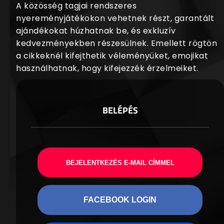
A közösség tagjai rendszeres
nyereményjátékokon vehetnek részt, garantált
ajándékokat húzhatnak be, és exkluzív
kedvezményekben részesülnek. Emellett rögtön
a cikkeknél kifejthetik véleményüket, emojikat
használhatnak, hogy kifejezzék érzelmeiket.
BELÉPÉS
BEJELENTKEZÉS E-MAIL CÍMMEL
FACEBOOK LOGIN