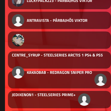
LUCKYPACK223 - PÁRBAJHŐS VIKTOR
ANTRAVISTA - PÁRBAJHŐS VIKTOR
CENTRE_SYRUP - STEELSERIES ARCTIS 1 PS4 & PS5
KAKAOBAB - REDRAGON SNIPER PRO
JEDIXENON1 - STEELSERIES PRIME+