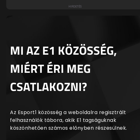
MI AZ E1 KÖZÖSSÉG,
MIÉRT ÉRI MEG
CSATLAKOZNI?
Az Esport1 közösség a weboldalra regisztrált
felhasználók tábora, akik E1 tagságuknak
köszönhetően számos előnyben részesülnek.