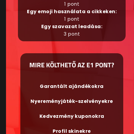
1 pont
Egy emoji használata a cikkeken:
1 pont
Egy szavazat leadása:
3 pont
MIRE KÖLTHETŐ AZ E1 PONT?
Garantált ajándékokra
Nyereményjáték-szelvényekre
Kedvezmény kuponokra
Profil skinekre