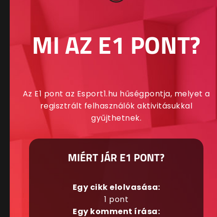
MI AZ E1 PONT?
Az E1 pont az Esport1.hu hűségpontja, melyet a
regisztrált felhasználók aktivitásukkal
gyűjthetnek.
MIÉRT JÁR E1 PONT?
Egy cikk elolvasása:
1 pont
Egy komment írása: