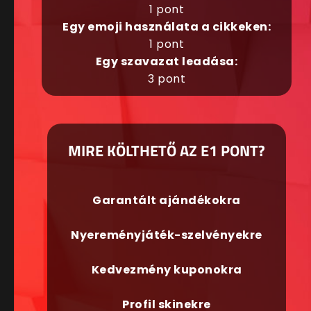
1 pont
Egy emoji használata a cikkeken:
1 pont
Egy szavazat leadása:
3 pont
MIRE KÖLTHETŐ AZ E1 PONT?
Garantált ajándékokra
Nyereményjáték-szelvényekre
Kedvezmény kuponokra
Profil skinekre