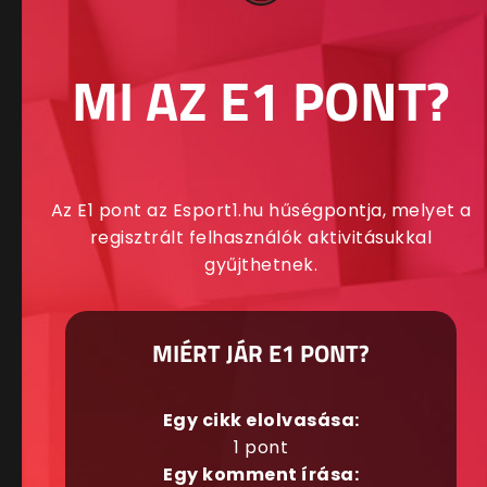
MI AZ E1 PONT?
Az E1 pont az Esport1.hu hűségpontja, melyet a
regisztrált felhasználók aktivitásukkal
gyűjthetnek.
MIÉRT JÁR E1 PONT?
Egy cikk elolvasása:
1 pont
Egy komment írása: