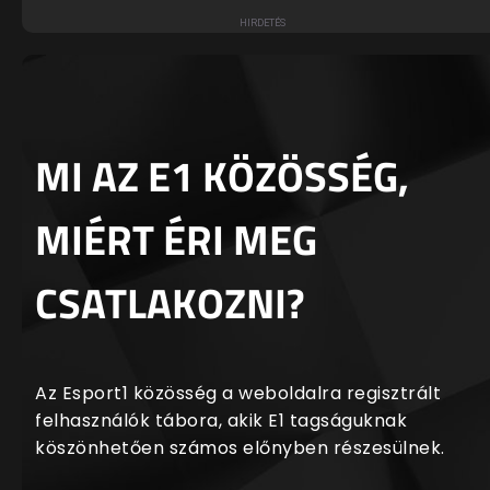
MI AZ E1 KÖZÖSSÉG,
MIÉRT ÉRI MEG
CSATLAKOZNI?
Az Esport1 közösség a weboldalra regisztrált
felhasználók tábora, akik E1 tagságuknak
köszönhetően számos előnyben részesülnek.