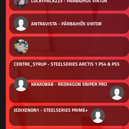
LUCKYPACK223 - PÁRBAJHŐS VIKTOR
ANTRAVISTA - PÁRBAJHŐS VIKTOR
CENTRE_SYRUP - STEELSERIES ARCTIS 1 PS4 & PS5
KAKAOBAB - REDRAGON SNIPER PRO
JEDIXENON1 - STEELSERIES PRIME+