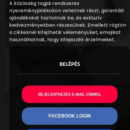
A közösség tagjai rendszeres
nyereményjátékokon vehetnek részt, garantált
ajándékokat húzhatnak be, és exkluzív
kedvezményekben részesülnek. Emellett rögtön
a cikkeknél kifejthetik véleményüket, emojikat
használhatnak, hogy kifejezzék érzelmeiket.
BELÉPÉS
BEJELENTKEZÉS E-MAIL CÍMMEL
FACEBOOK LOGIN