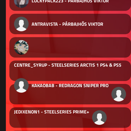
LUCKYPACK223 - PÁRBAJHŐS VIKTOR
ANTRAVISTA - PÁRBAJHŐS VIKTOR
CENTRE_SYRUP - STEELSERIES ARCTIS 1 PS4 & PS5
KAKAOBAB - REDRAGON SNIPER PRO
JEDIXENON1 - STEELSERIES PRIME+