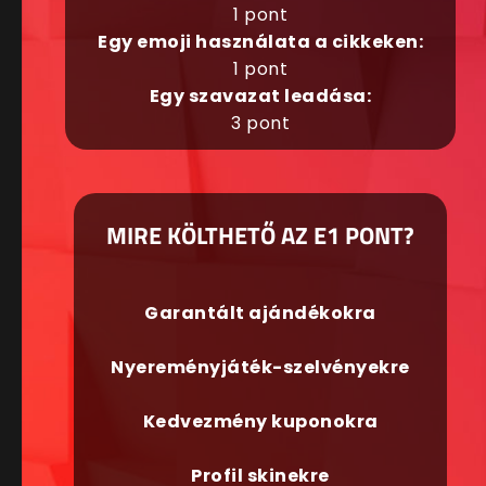
1 pont
Egy emoji használata a cikkeken:
1 pont
Egy szavazat leadása:
3 pont
MIRE KÖLTHETŐ AZ E1 PONT?
Garantált ajándékokra
Nyereményjáték-szelvényekre
Kedvezmény kuponokra
Profil skinekre