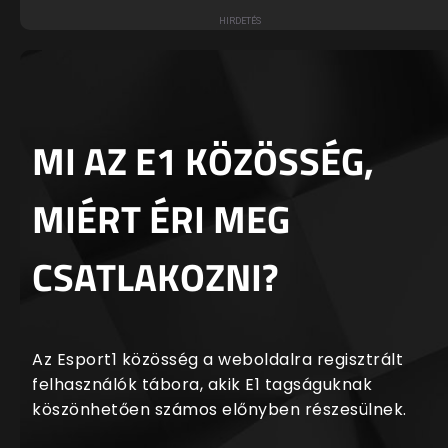
MI AZ E1 KÖZÖSSÉG,
MIÉRT ÉRI MEG
CSATLAKOZNI?
Az Esport1 közösség a weboldalra regisztrált
felhasználók tábora, akik E1 tagságuknak
köszönhetően számos előnyben részesülnek.