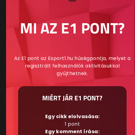
MI AZ E1 PONT?
Az E1 pont az Esport1.hu hűségpontja, melyet a
regisztrált felhasználók aktivitásukkal
gyűjthetnek.
MIÉRT JÁR E1 PONT?
Egy cikk elolvasása:
1 pont
Egy komment írása: