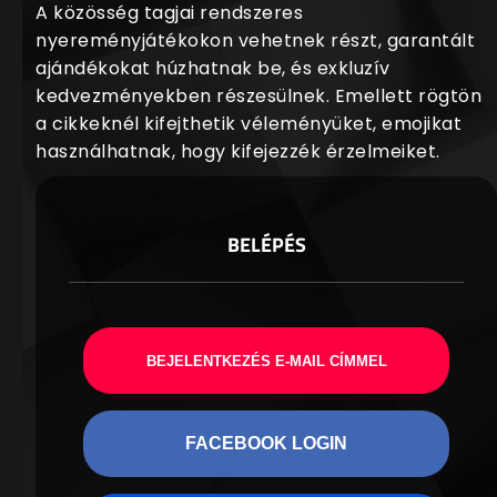
A közösség tagjai rendszeres
nyereményjátékokon vehetnek részt, garantált
ajándékokat húzhatnak be, és exkluzív
kedvezményekben részesülnek. Emellett rögtön
a cikkeknél kifejthetik véleményüket, emojikat
használhatnak, hogy kifejezzék érzelmeiket.
BELÉPÉS
BEJELENTKEZÉS E-MAIL CÍMMEL
FACEBOOK LOGIN