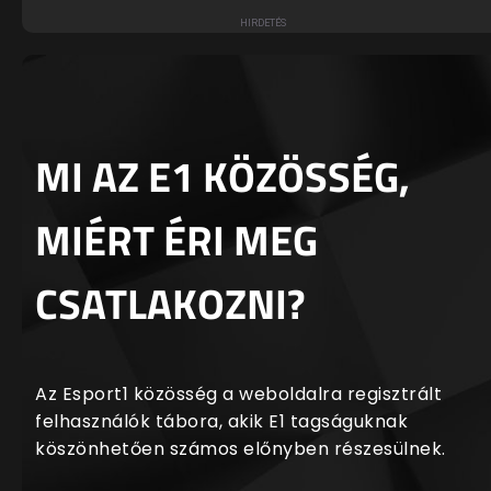
MI AZ E1 KÖZÖSSÉG,
MIÉRT ÉRI MEG
CSATLAKOZNI?
Az Esport1 közösség a weboldalra regisztrált
felhasználók tábora, akik E1 tagságuknak
köszönhetően számos előnyben részesülnek.