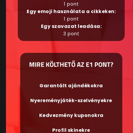
1 pont
Egy emoji használata a cikkeken:
1 pont
Egy szavazat leadása:
3 pont
MIRE KÖLTHETŐ AZ E1 PONT?
Garantált ajándékokra
Nyereményjáték-szelvényekre
Kedvezmény kuponokra
Profil skinekre