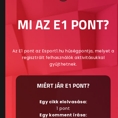
MI AZ E1 PONT?
Az E1 pont az Esport1.hu hűségpontja, melyet a
regisztrált felhasználók aktivitásukkal
gyűjthetnek.
MIÉRT JÁR E1 PONT?
Egy cikk elolvasása:
1 pont
Egy komment írása: