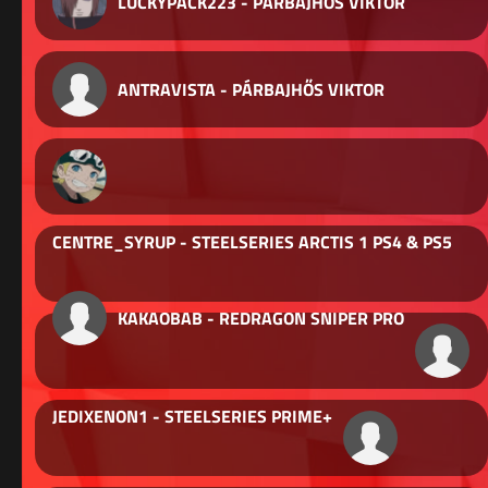
LUCKYPACK223 - PÁRBAJHŐS VIKTOR
ANTRAVISTA - PÁRBAJHŐS VIKTOR
CENTRE_SYRUP - STEELSERIES ARCTIS 1 PS4 & PS5
KAKAOBAB - REDRAGON SNIPER PRO
JEDIXENON1 - STEELSERIES PRIME+