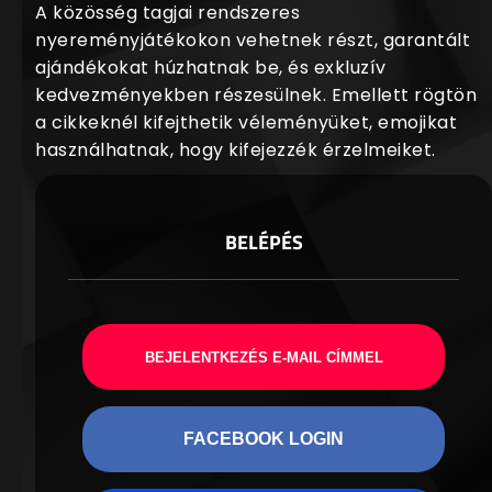
A közösség tagjai rendszeres
nyereményjátékokon vehetnek részt, garantált
ajándékokat húzhatnak be, és exkluzív
kedvezményekben részesülnek. Emellett rögtön
a cikkeknél kifejthetik véleményüket, emojikat
használhatnak, hogy kifejezzék érzelmeiket.
BELÉPÉS
BEJELENTKEZÉS E-MAIL CÍMMEL
FACEBOOK LOGIN