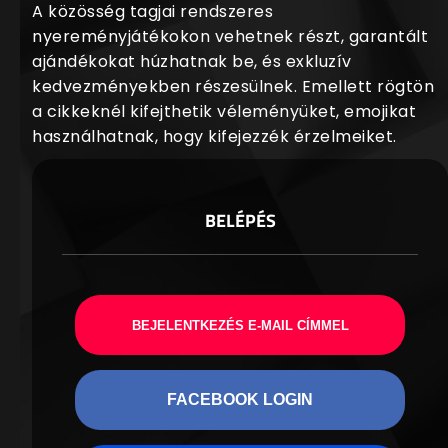
A közösség tagjai rendszeres
nyereményjátékokon vehetnek részt, garantált
ajándékokat húzhatnak be, és exkluzív
kedvezményekben részesülnek. Emellett rögtön
a cikkeknél kifejthetik véleményüket, emojikat
használhatnak, hogy kifejezzék érzelmeiket.
BELÉPÉS
BEJELENTKEZÉS E-MAIL CÍMMEL
FACEBOOK LOGIN