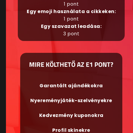
1 pont
Egy emoji használata a cikkeken:
1 pont
Egy szavazat leadása:
3 pont
MIRE KÖLTHETŐ AZ E1 PONT?
Garantált ajándékokra
Nyereményjáték-szelvényekre
Kedvezmény kuponokra
Profil skinekre