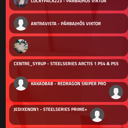
LUCKYPACK223 - PÁRBAJHŐS VIKTOR
ANTRAVISTA - PÁRBAJHŐS VIKTOR
CENTRE_SYRUP - STEELSERIES ARCTIS 1 PS4 & PS5
KAKAOBAB - REDRAGON SNIPER PRO
JEDIXENON1 - STEELSERIES PRIME+