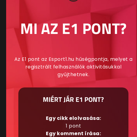
MI AZ E1 PONT?
Az E1 pont az Esport1.hu hűségpontja, melyet a
regisztrált felhasználók aktivitásukkal
gyűjthetnek.
MIÉRT JÁR E1 PONT?
Egy cikk elolvasása:
1 pont
Egy komment írása: