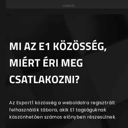
MI AZ E1 KÖZÖSSÉG,
MIÉRT ÉRI MEG
CSATLAKOZNI?
Az Esport1 közösség a weboldalra regisztrált
felhasználók tábora, akik E1 tagságuknak
köszönhetően számos előnyben részesülnek.