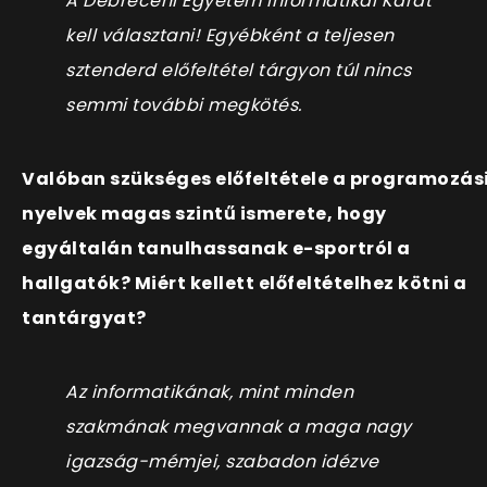
A Debreceni Egyetem Informatikai Karát
kell választani! Egyébként a teljesen
sztenderd előfeltétel tárgyon túl nincs
semmi további megkötés.
Valóban szükséges előfeltétele a programozás
nyelvek magas szintű ismerete, hogy
egyáltalán tanulhassanak e-sportról a
hallgatók? Miért kellett előfeltételhez kötni a
tantárgyat?
Az informatikának, mint minden
szakmának megvannak a maga nagy
igazság-mémjei, szabadon idézve