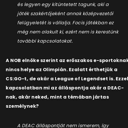
és legyen egy kitüntetett tagunk, aki a
játék szakértőjeként annak középvezetői
felügyeletét is vállalja. Focis játékban ez
még nem alakult ki, ezért nem is kerestünk
további kapcsolatokat.
A NOB elnöke szerint az erőszakos e-sportokna
nincs helye az Olimpián. Ezalatt érthetjük a
CS:GO-t, de akár a League of Legendset is. Ezze
kapcsolatban mi az álláspontja akár a DEAC-
nak, akár neked, mint a témában jártas
személynek?
A DEAC álláspontját nem ismerem, így