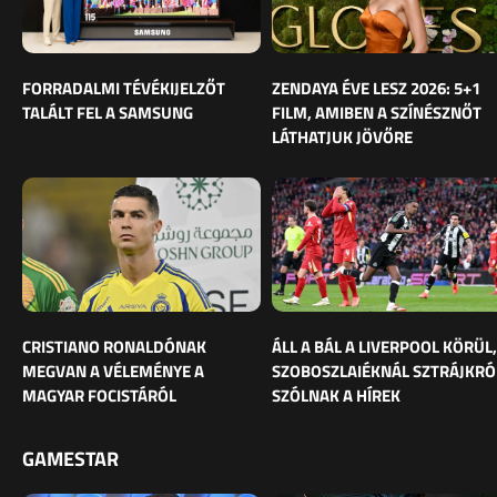
FORRADALMI TÉVÉKIJELZŐT
ZENDAYA ÉVE LESZ 2026: 5+1
TALÁLT FEL A SAMSUNG
FILM, AMIBEN A SZÍNÉSZNŐT
LÁTHATJUK JÖVŐRE
CRISTIANO RONALDÓNAK
ÁLL A BÁL A LIVERPOOL KÖRÜL,
MEGVAN A VÉLEMÉNYE A
SZOBOSZLAIÉKNÁL SZTRÁJKRÓ
MAGYAR FOCISTÁRÓL
SZÓLNAK A HÍREK
GAMESTAR