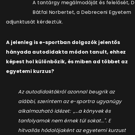
A tantárgy megálmodóját és felelősét, D
Bátfai Norbertet, a Debreceni Egyetem
adjunktusát kérdeztük.
A jelenleg is e-sportban dolgozók jelentős
hányada autodidakta módon tanult, ehhez
képest hol különbözik, és miben ad többet az
egyetemi kurzus?
Az autodidaktákról azonnal beugrik az
alábbi, szerintem az e-sportra ugyanúgy
alkalmazható idézet: „...a könyvek és
tanfolyamok nem érnek túl sokat...". E
hitvallás hódolójaként az egyetemi kurzust