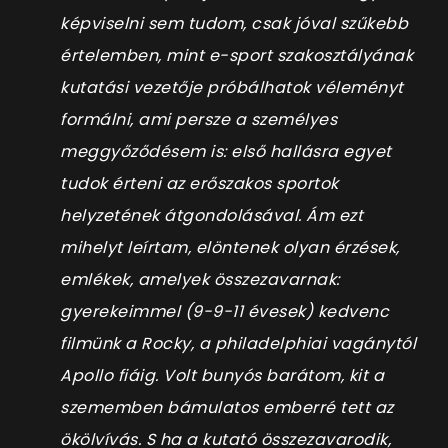
képviselni sem tudom, csak jóval szűkebb
értelemben, mint e-sport szakosztályának
kutatási vezetője próbálhatok véleményt
formálni, ami persze a személyes
meggyőződésem is: első hallásra egyet
tudok érteni az erőszakos sportok
helyzetének átgondolásával. Ám ezt
mihelyt leírtam, elöntenek olyan érzések,
emlékek, amelyek összezavarnak:
gyerekeimmel (9-9-11 évesek) kedvenc
filmünk a Rocky, a philadelphiai vagánytól
Apollo fiáig. Volt bunyós barátom, kit a
szememben bámulatos emberré tett az
ökölvívás. S ha a kutató összezavarodik,