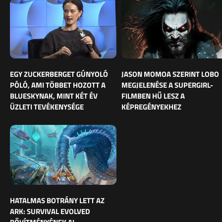
EGY ZUCKERBERGET GÚNYOLÓ
JASON MOMOA SZERINT LOBO
PÓLÓ, AMI TÖBBET HOZOTT A
MEGJELENÉSE A SUPERGIRL-
BLUESKYNAK, MINT KÉT ÉV
FILMBEN HŰ LESZ A
ÜZLETI TEVÉKENYSÉGE
KÉPREGÉNYEKHEZ
HATALMAS BOTRÁNY LETT AZ
ARK: SURVIVAL EVOLVED