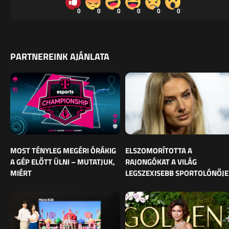
0
0
0
0
0
0
PARTNEREINK AJÁNLATA
MOST TÉNYLEG MEGÉRI ÓRÁKIG
ELSZOMORÍTOTTA A
A GÉP ELŐTT ÜLNI – MUTATJUK,
RAJONGÓKAT A VILÁG
MIÉRT
LEGSZEXISEBB SPORTOLÓNŐJE