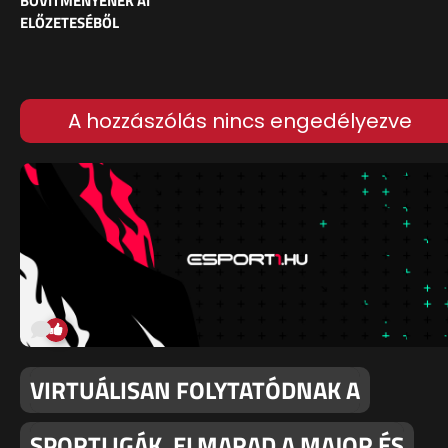
BŐVÍTMÉNYÉNEK AI
ELŐZETESÉBŐL
A hozzászólás nincs engedélyezve
VIRTUÁLISAN FOLYTATÓDNAK A
SPORTLIGÁK, ELMARAD A MAJOR ÉS