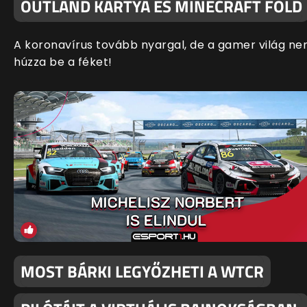
OUTLAND KÁRTYA ÉS MINECRAFT FÖLD
A koronavírus tovább nyargal, de a gamer világ n
húzza be a féket!
MOST BÁRKI LEGYŐZHETI A WTCR