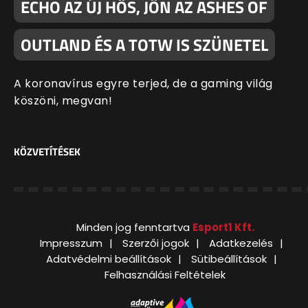
ECHO AZ ÚJ HŐS, JÖN AZ ASHES OF
OUTLAND ÉS A TOTW IS SZÜNETEL
A koronavírus egyre terjed, de a gaming világ
köszöni, megvan!
KÖZVETÍTÉSEK
Minden jog fenntartva
Esport1 Kft.
Impresszum
Szerzői jogok
Adatkezelés
Adatvédelmi beállítások
Sütibeállítások
Felhasználási Feltételek