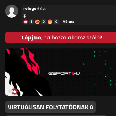
reloge
6 éve
:p
1
0
0
Válasz
Lépj be
, ha hozzá akarsz szólni!
VIRTUÁLISAN FOLYTATÓDNAK A