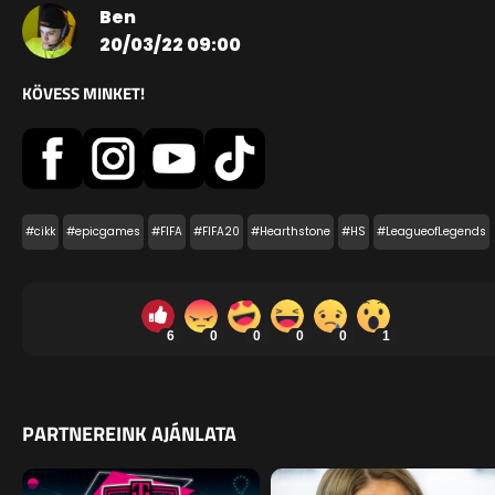
Ben
20/03/22 09:00
KÖVESS MINKET!
#cikk
#epicgames
#FIFA
#FIFA20
#Hearthstone
#HS
#LeagueofLegends
6
0
0
0
0
1
PARTNEREINK AJÁNLATA