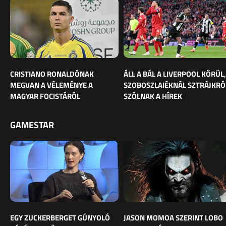
CRISTIANO RONALDÓNAK
ÁLL A BÁL A LIVERPOOL KÖRÜL,
MEGVAN A VÉLEMÉNYE A
SZOBOSZLAIÉKNÁL SZTRÁJKRÓ
MAGYAR FOCISTÁRÓL
SZÓLNAK A HÍREK
GAMESTAR
EGY ZUCKERBERGET GÚNYOLÓ
JASON MOMOA SZERINT LOBO