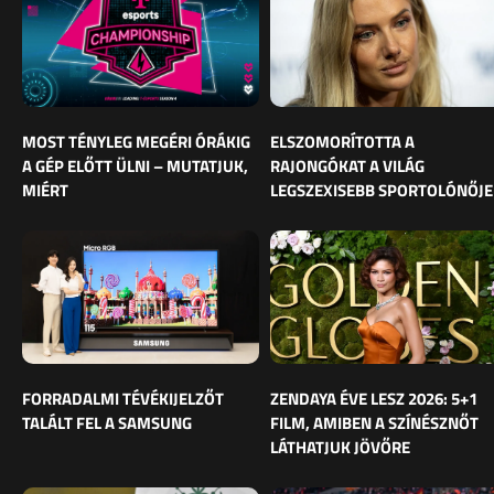
MOST TÉNYLEG MEGÉRI ÓRÁKIG
ELSZOMORÍTOTTA A
A GÉP ELŐTT ÜLNI – MUTATJUK,
RAJONGÓKAT A VILÁG
MIÉRT
LEGSZEXISEBB SPORTOLÓNŐJE
FORRADALMI TÉVÉKIJELZŐT
ZENDAYA ÉVE LESZ 2026: 5+1
TALÁLT FEL A SAMSUNG
FILM, AMIBEN A SZÍNÉSZNŐT
LÁTHATJUK JÖVŐRE