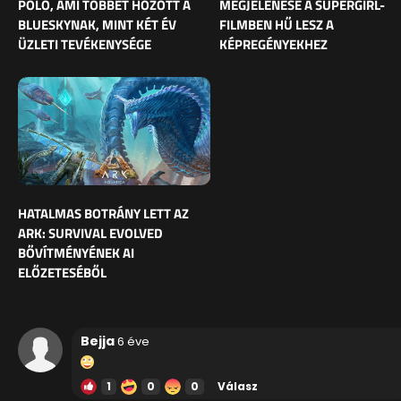
PÓLÓ, AMI TÖBBET HOZOTT A
MEGJELENÉSE A SUPERGIRL-
BLUESKYNAK, MINT KÉT ÉV
FILMBEN HŰ LESZ A
ÜZLETI TEVÉKENYSÉGE
KÉPREGÉNYEKHEZ
HATALMAS BOTRÁNY LETT AZ
ARK: SURVIVAL EVOLVED
BŐVÍTMÉNYÉNEK AI
ELŐZETESÉBŐL
Bejja
6 éve
1
0
0
Válasz